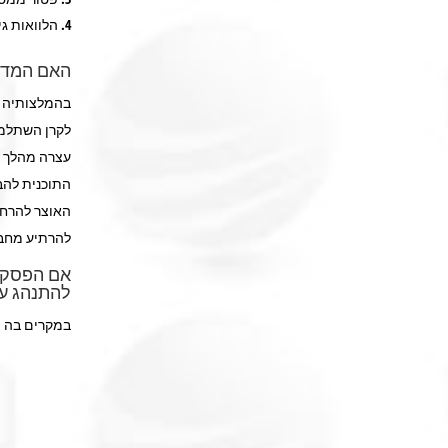
הלוואות גישור – בתום 6 שנות ותק, העמ
האם המדינ
בהמלצותיה ש
לקרן השתלמו
עצרה מהלך ז
התוכנית להב
האוצר להרחב
להרתיע מחב
אם הפסקתי
להתנהג ע
במקרים בה