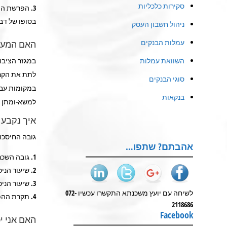
סקירות כלכליות
הפרשת המע
בסופו של דבר
ניהול חשבון העסק
עמלות הבנקים
האם המעבי
השוואת עמלות
במגזר הציבו
לתת את הקרן
סוגי הבנקים
במקומות עבו
בנקאות
למשא-ומתן ב
איך נקבע 
גובה החיסכון
אהבתם? שתפו…
גובה השכר
שיעור הניכוי
שיעור הניכוי
לשיחה עם יועץ משכנתא התקשרו עכשיו 072-
תקרת ההפ
2118686
Facebook
האם אני י