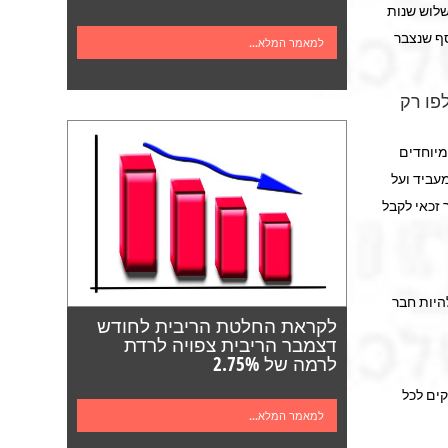
לוש שנות
ף שנצבר
למאמר המלא...
פו רק
נאים המיוחדים
עביד ועל
 זכאי לקבל
שיך ולהיות חבר
לקראת החלטת הריבית לחודש
דצמבר הריבית צפויה לרדת
לרמה של 2.75%
בקרן, הכסף נזיל וניתן למשיכה תוך 4 ימי עסקים לכל
למאמר המלא...