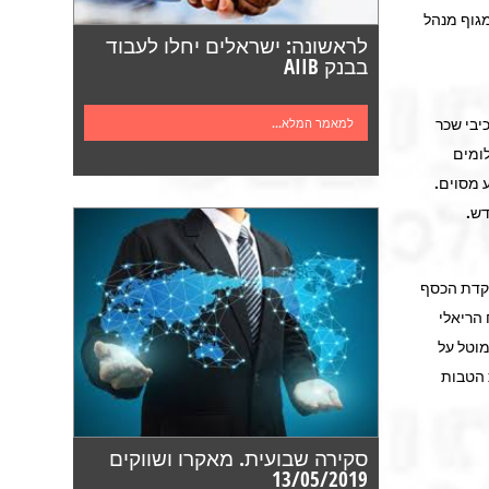
גוף מנהל
לראשונה: ישראלים יחלו לעבוד
בבנק AIIB
ת מס הכנסה, רכיבי שכר
למאמר המלא...
ומים
 מסוים.
קדת הכסף
הריאלי
ומה למס המוטל על
 הטבות
סקירה שבועית. מאקרו ושווקים
13/05/2019