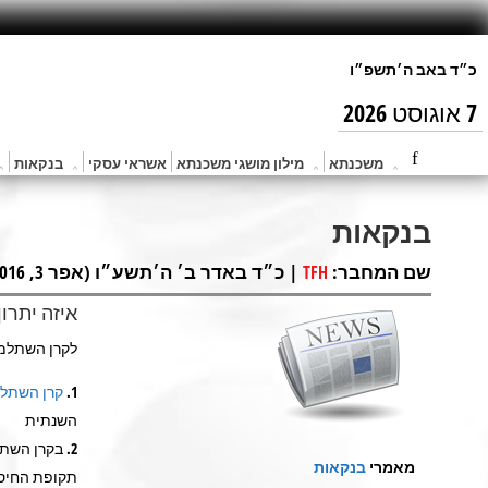
7 אוגוסט 2026
משכנתא
מילון מושגי משכנתא
אשראי עסקי
בנקאות
בנקאות
שם המחבר:
| כ״ד באדר ב׳ ה׳תשע״ו (אפר 3, 2016) |
TFH
איזה יתרו
לקרן השתלמות
קרן השתל
השנתית
בקרן השתלמ
מאמרי
בנקאות
תקופת החיסכ