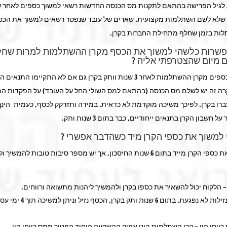
לגיל הפרישה בהתאם לתקנות מס הכנסה החדשות רשאי למשוך כספים לאחר ש
 שלא לשם השתלמות מקצועית. שארים של עובד שנפטר רשאים למשוך את הכס
תלות בזמן שחלף מתחילת החברות בקרן.
פשרות כלשהי למשוך את הכסף מקרן ההשתלמות למרות שחל
 מיום שהצטרפתי אליה ?
ניתן למשוך כספים מקרן ההשתלמות לאחר 3 שנות וותק בקרן גם אם לא התקיימו הת
רה זה יש לשלם מס הכנסה (בהתאם למס השולי החל על העובד) על הפקדות המ
ברו בקרן. לפיכך משיכה מוקדמת לא כדאית. במידה ותזדקק לכסף, כעמית הינך
ל חשבון הקרן בתנאים ייחודיים, כבר בתום 3 שנות ותק.
למשוך את כספי הקרן מיד כשהדבר אפשרי ?
ניתן למשוך את כספי הקרן מייד בתום 6 שנות החיסכון, אך יש מספר סיבות טובות להמ
 הלקוח יכול להשאיר את כספו בקרן ולהמשיך ליהנות מתשואה ורווחים.
נזילות – הנזילות לא נפגעת. בתום 6 שנות ותק 
ווחי הון – קרן השתלמות הינו אפיק ההשקעה היחיד הפטור ממס רווחי הון.