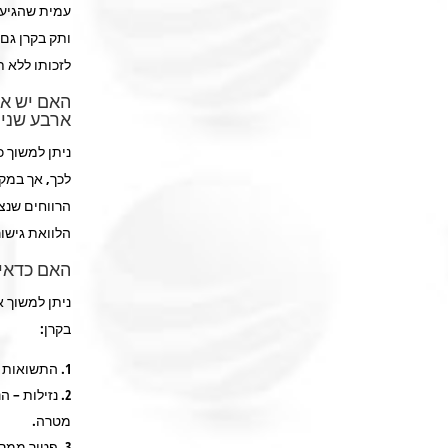
עמית שהגיע 
ותק בקרן גם
לזכותו ללא 
האם יש א
ארבע שנים
לכך, אך במק
הרווחים שנצ
הלוואת גישור ע
האם כדאי 
בקרן:
התשואות –
מטרה.
פטור ממס ר