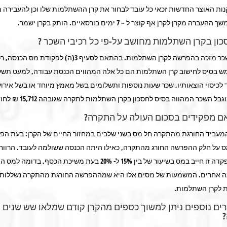
ת האוצר החדשות זכאי כל עובד לבחור את קרן ההשתלמות שלו וכן להעבירה מ
ה מקרן לקרן אף קוצר ל – 7 ימים בורסאיים. הותק בקרן ישמר.
ון בקרן השתלמות מחושב על-פי כל רכיבי השכר ?
לא כל רכיב שכר מזכה בהפרשה לקרן השתלמות. בהתאם לסעיף 3(ה) לפקוד
ש בסיס לחישוב קרן השתלמות הם כל אלה המהווים הכנסת עבודה, למעט תשל
 לכיסוי הוצאותיו, שכר שעות נוספות ותשלומים בשל מאמץ מיוחד או בשל אירוע
בל השכר המהווה בסיס לחסכון בקרן השתלמות לתקרה שגובהה 15,712 ₪ לחודש.
ם מפקידים בסכום העולה על התקרה?
עביד החורגת מהתקרה חל מס בשני שלבים במחזור החיים של הקרן: בעת הפ
ס על חלק ההפרשה החורג מהתקרה, כאילו היתה הכנסה ששולמה לעובד. הרווח 
שנצבר על הפקדה זו חייב במס בשיעור של בין 15% ל- 20% בעת משיכת הכסף, בד
ה אחרים. המשמעות של מסים אלו היא שמההפרשה החורגת מהתקרה נשללות
 לקרן השתלמות.
ים נוספים ניתן למשוך כספים מהקרן קודם שמלאו שש שנים