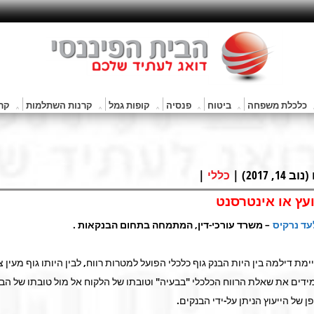
כלכלת משפחה
ביטוח
פנסיה
קופות גמל
קרנות השתלמות
קרנ
201) |
|
כללי
ועץ או אינטרסנט
עד נרקיס
–
משרד עורכי-דין, המתמחה בתחום הבנקאות
.
יימת דילמה בין היות הבנק גוף כלכלי הפועל למטרות רווח, לבין היותו גוף מעין צ
דים את שאלת הרווח הכלכלי "בבעיה" וטובתו של הלקוח אל מול טובתו של הבנק
פן של הייעוץ הניתן על-ידי הבנקים.