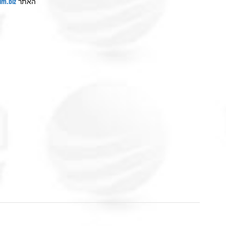
האתר
www.bankim.biz ומ