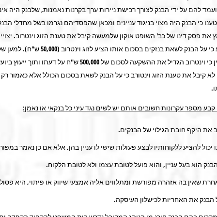
מד להם על ידי הבנק לצורך רכישת ניירות ערך בקרנות נאמנות, שלבנק היה אינ
נו כי הבנק היה מצוי בניגוד עניינים ומכאן שהפסדיהם נגרמו בשל מחדלי הבנק
ת פסק דינו של כב' השופט אוקון שלמעשה קיבל את טענת הזוג וינטרוב. יצויין 
המשפט קבע כי על הבנק לשאת בנזקים בסכום אותו הציע לזוג וינטרוב (0
התמונה יצויין כי וינטרוב הגדיל את ההשקעה לסכום של 500,000 ש"ח על דעתו ותוך
א קיבל את טענת הזוג וינטורב כי על הבנק לשאת בסכום הכולל אלא כאמור רק 
.
בע מספר עקרונות חשובים אותם יש לשים נגד עיני כל בנקאי או נאמן
:
 את היקף חובת הגילוי של הבנקים.
ו יכול להציע ללקוחותיו לבצע פעולות שישי לו עניין בהן, אלא אם כן נאמר במפור
הבנק הוא בעל עניין, והוא פועל לטובת עצמו ולא לטובת הלקוח.
רת שאין בה אזהרה מפורשת ומתלווים אליה אמצעי שיווק או פיתוי, היא פסולה
הבנק את האחריות לכישלון העיסקה.
קרים בהם הבנק חורג מן הנוהג המקובל נדרש בית המשפט להקפיד הקפדה ית