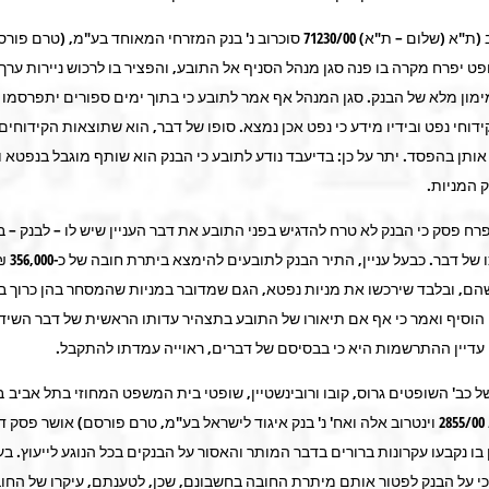
בעניין סוכרוב (ת"א (שלום – ת"א) 71230/00 סוכרוב נ' בנק המזרחי המאוחד בע"מ, (טרם
פט יפרח מקרה בו פנה סגן מנהל הסניף אל התובע, והפציר בו לרכוש ניירות ערך
ימון מלא של הבנק. סגן המנהל אף אמר לתובע כי בתוך ימים ספורים יתפרסמו
וחי נפט ובידיו מידע כי נפט אכן נמצא. סופו של דבר, הוא שתוצאות הקידוחים 
ותן בהפסד. יתר על כן: בדיעבד נודע לתובע כי הבנק הוא שותף מוגבל בנפטא ו
 המניות.
רח פסק כי הבנק לא טרח להדגיש בפני התובע את דבר העניין שיש לו – לבנק – ב
נפטא. היפוכו של דב
הם, ובלבד שירכשו את מניות נפטא, הגם שמדובר במניות שהמסחר בהן כרוך בסי
וסיף ואמר כי אף אם תיאורו של התובע בתצהיר עדותו הראשית של דבר השידו
 עדיין ההתרשמות היא כי בבסיסם של דברים, ראוייה עמדתו להתקבל.
 כב' השופטים גרוס, קובו ורובינשטיין, שופטי בית המשפט המחוזי בתל אביב בע
וינטרוב (ע"א 2855/00 וינטרוב אלה ואח' נ' בנק איגוד לישראל בע"מ, טרם פורסם) אושר פסק 
בו נקבעו עקרונות ברורים בדבר המותר והאסור על הבנקים בכל הנוגע לייעוץ. בעני
 כי על הבנק לפטור אותם מיתרת החובה בחשבונם, שכן, לטענתם, עיקרו של החוב