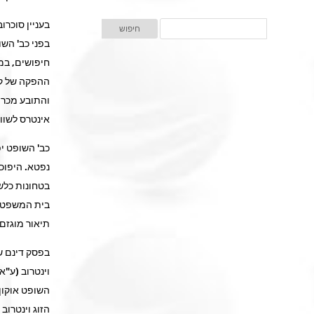
בפני כב' השו
חיפושים, במ
ההפקה של קיד
והתובע מכר א
אינטרס לשווק
כב' השופט יפ
בטחונות כלש
בית המשפט ה
תיאור מוגזם
בפסק דינם של
השופט אוקון 
הזוג וינטרוב