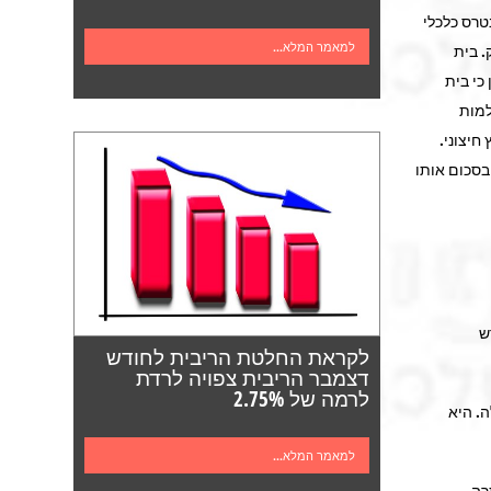
טרס כלכלי
למאמר המלא...
. בית
כי בית
50,00 ש"ח). למען שלמות
 ייעוץ ביועץ חיצוני.
בסכום אותו
ש
לקראת החלטת הריבית לחודש
דצמבר הריבית צפויה לרדת
לרמה של 2.75%
. היא
למאמר המלא...
רה