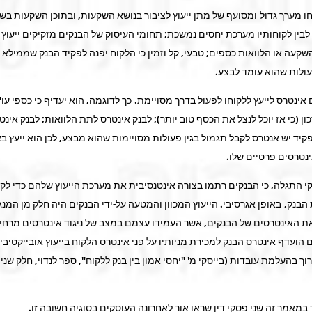
 מערך גדול ומסועף של מתן ייעוץ לציבור בנושא השקעות, ובתוכן השקעות בשוק
בין לקוחותיו מערכת יחסים נמשכת; תחומי העיסוק של הבנקים מזקיקים ייעוץ – 
קעה או הלוואות כספים; טבעי, קל וזמין כי הלקוח יפנה לפקיד הבנק שממילא י
לות שהוא עומד לבצע.
 אינטרס לייעץ ללקוחו לפעול בדרך מסויימת. כך לדוגמה, הוא יעדיף כי כספי עו"
ון (כי אז יוכל לנצל את הכסף טוב יותר); לבנק אינטרס לתת הלוואות; לבנק אינט
קיד יש אנטרס לקבל תגמול בגין פעולות מסויימות שהוא מבצע, לכן הוא ייעץ בא
טרסים פרטיים שלו.
קי התגלה, כי הבנקים רתמו בצורה אינטנסיבית את מערכת הייעוץ שלהם כדי ל
הבנק, באופן אגרסיבי. הייעוץ המכוון והמטעה על-ידי הבנקים היה חלק מן המנג
 האינטרסים של הבנקים, אשר העמידו עצמם במצב של ניגוד אינטרסים מרחיק
הועדף אינטרס הבנק למכירת מניותיו על פני אינטרס הלקוח בייעוץ אובייקטיבי
רוך בהעלמת עובדות (בייסקי מ' "יחסי אמון בין בנק ללקוח", ספר לנדוי, חלק שני
 במאמר זה שני פסקי דין שראו אור לאחרונה העוסקים בסוגיה חשובה זו.