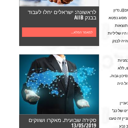
 פורסם)), נדון
לראשונה: ישראלים יחלו לעבוד
בבנק AIIB
 מסוג נפטא
 תוצאות
למאמר המלא...
היו שליליות
היה לבנק
מניות
ר. כבעל עניין, התיר הבנק לתובעים להימצא ביתרת חובה של כ-356,000 ₪, ללא
כון גבוה.
ל היה
ניין
דינו של כב'
ין זה טענו
סקירה שבועית. מאקרו ושווקים
13/05/2019
 נבע