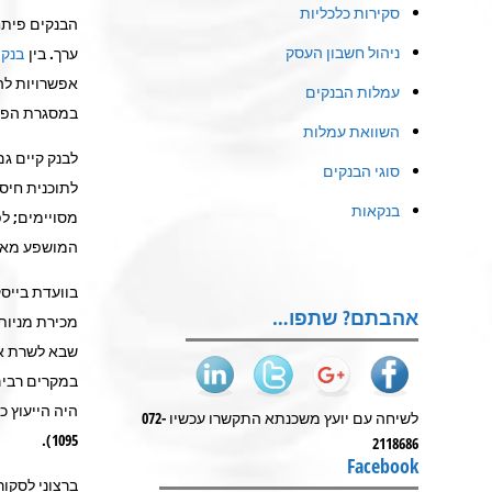
סקירות כלכליות
הבנקים פיתחו
ניהול חשבון העסק
ערך. בין
בנק
ל
אפשרויות להש
עמלות הבנקים
במסגרת הפעו
השוואת עמלות
לבנק קיים גם
סוגי הבנקים
לתוכנית חיסכ
בנקאות
מסויימים; לפ
המושפע מאינ
בוועדת בייס
אהבתם? שתפו…
מכירת מניות 
שבא לשרת את
במקרים רבים 
היה הייעוץ כ
לשיחה עם יועץ משכנתא התקשרו עכשיו 072-
1095).
2118686
Facebook
ברצוני לסקור