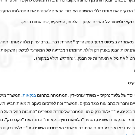
ל הבנקים את אותם כללי המשפט הציבורי הבאים להבטיח את התנהלותו התקינ
קאי ולשמור על האזרח הקטן – הלקוח, המשקיע, שם אמונו בבנק.
מאמר זה בציטוט מתוך פסק הדין: " אחרית דבר….ברם עדיין מלווה אותנו תחו
הלות הבנק בעניין דנן ולולא תרומתו המכריעה של המערער לכישלון השקעותיו 
יל את מלוא האחריות על הבנק.."(ההדגשות לא במקור) .
קיס
יסד של גלעד נרקיס – משרד עורכי-דין, המתמחה בתחום
בנקאות
. המשרד מייצ
ים וחברות בתביעות כנגד בנקים. המשרד זכה לפרסום בעקבות מאות תביעות 
גד בנקים. עו"ד גלעד נרקיס הנו המחבר של סדרת הספרים "החובות החלות על הב
מי הבנקאות השונים, הספר "הלוואות חוץ-בנקאיות" וכתב העת "פקס בנק". בנ
עטו ראו אור בעיתונות הכתובה ובאתרי האינטרנט השונים. עו"ד גלעד נרקיס הנ