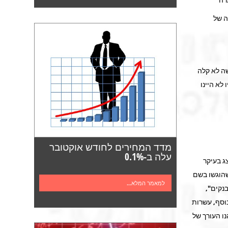
ה של
שה לא קלה
לא היינו
מדד המחירים לחודש אוקטובר
עלה ב-0.1%
ג בעיקר
שהוגשו בשם
למאמר המלא...
נקים",
וסף, עשרות
ו העורך של