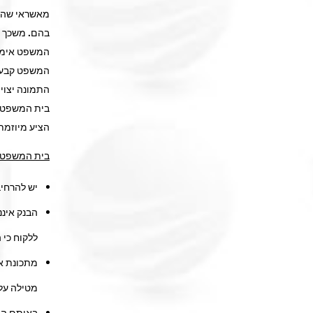
מאשראי שהוע
בהם. משכך טע
המשפט אימץ א
בית המשפט ל
הציע מיוזמתו
בית המשפט ק
יש להרחיב
הבנק איננ
ללקוח כי 
מתכונת אח
מטילה על 
באותם המ