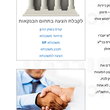
 ניירות
מיגוון
פגוש אותו
לקבלת הצעה בתחום הבנקאות
קורס בשוק ההו
ן
ש יעברו
מיחזור משכנתא
רס בני"ע
משכנתא VIP
ופן
תכנון משכנתא
הצעה למשכנתא
קדם את
נון המעוות
 לכת.
. לא אחת
, התשנ"ה,