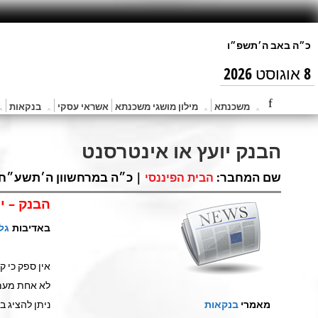
8 אוגוסט 2026
משכנתא
מילון מושגי משכנתא
אשראי עסקי
בנקאות
הבנק יועץ או אינטרסנט
שם המחבר:
| כ״ה במרחשוון ה׳תשע״ח (נוב 14, 7
הבית הפיננסי
הבנק – י
באדיבות
גל
אין ספק כי ק
לא אחת מעמי
מאמרי
בנקאות
ניתן להציג ב