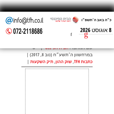
8 אוגוסט 2026
סלקום- רבעון מסקרן
שם המחבר:
| י״ט
הבית הפיננסי
במרחשוון ה׳תשע״ח (נוב 8, 2017) |
|
,
,
כתבות TFH
שוק ההון
תיק השקעות