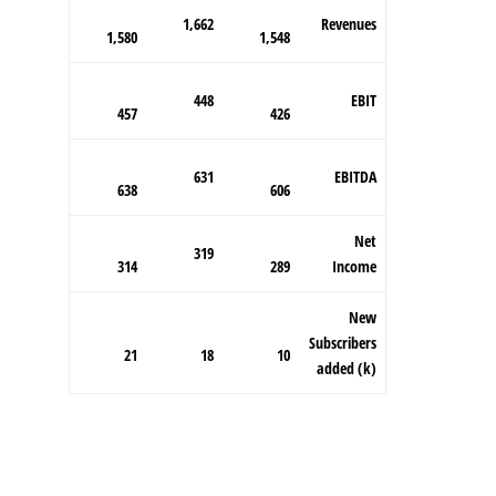
1,662
Revenues
1,580
1,548
448
EBIT
457
426
631
EBITDA
638
606
Net
319
314
289
Income
New
Subscribers
21
18
10
added (k)