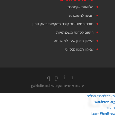
הלוואות אקספרס
הצעה למשכנתא
טופס התעניינות קורס השקעות בשוק ההון
רישום לסדנת משכנתאות
שאלון תכנון אישי למשפחה
שאלון תכנון פנסיוני
עיצוב אתרים מקצועי
gWebsite.co.il
מעבר לסרגל הכלים
ודות
WordPress.org
ורדפרס
תיעוד
Learn WordPress