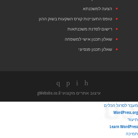
הצעה למשכנתא
טופס התעניינות קורס השקעות בשוק ההון
רישום לסדנת משכנתאות
שאלון תכנון אישי למשפחה
שאלון תכנון פנסיוני
עיצוב אתרים מקצועי
gWebsite.co.il
מעבר לסרגל הכלים
ודות
WordPress.org
ורדפרס
תיעוד
Learn WordPress
תמיכה