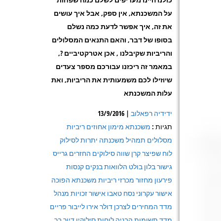
על המשכנתא, אין ספק, אבל איך עושים
את זה, איך אפשר לדעת כמה נשלם
בסופו של דבר, והאם התנאים המסלולים
והריביות שקיבלנו , אכן אטרקטיביים ?,
במאמר זה ריכזנו עבורכם מספר צעדים
שיוזילו לכם משמעותית את הריביות, ואת
עלות המשכנתא
ידידיה רפאלוב
| 13/9/2016
תגיות :
משכנתא מימון אחוזים ריביות
מסלולים תמהיל משכנתה יתרות לסילוק
לוח שפיצר קרן שווה סילוקים החזרים גרייס
גישור בלון בולט הלוואות בנקים קנסות
פירעון מחזור מכרזי ריביות משכנתא הפוכה
אישור עקרוני נסח טאבו אישור זכויות מנהל
מדד המחירים לצרכן דולר אירו לייבור פריים
מדד תשומות הבניה לוחות סילוקין דיור בר