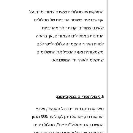
התעקשו על מסלולים שאינם צמודי מדד, על
אף שבראיה פשוטה הריביות של מסלולים
שאינם צמודים יקרות יותר מהריביות
הניתנות במסלולים הצמודים, אך בראיה
לטווח הארוך ההצמדה עלולה לייקר לכם
משמעותית ואף להכפיל את התשלומים
שתשלמו לאורך חיי המשכנתא.
6.
ניצול הפריים במקסימום
:
נצלו את נתח הפריים ככל האפשר, על פי
הוראות בנק ישראל ניתן לקבל עד 33% מתוך
המשכנתא במסלול "פריים", מסלול ריבית
הפריים הוא הזול והאטרקטיבי ביותר כיום.