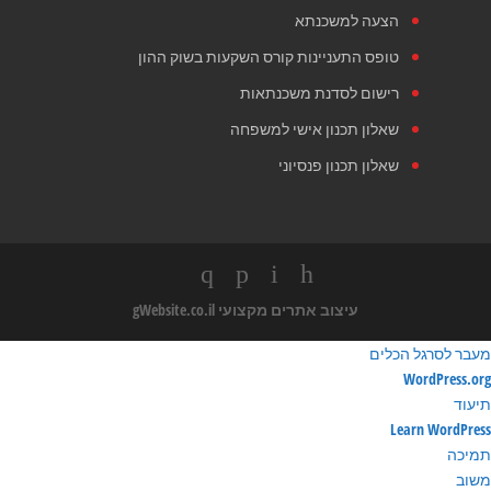
הצעה למשכנתא
טופס התעניינות קורס השקעות בשוק ההון
רישום לסדנת משכנתאות
שאלון תכנון אישי למשפחה
שאלון תכנון פנסיוני
עיצוב אתרים מקצועי
gWebsite.co.il
מעבר לסרגל הכלים
ודות
WordPress.org
ורדפרס
תיעוד
Learn WordPress
תמיכה
משוב