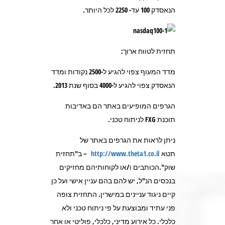
הנאסדק 100 עד- 2250 לכל היותר.
תחזית לטווח ארוך:
מדד המעוף צפוי להגיע ל-2500 נקודות ומדד
הנאסדק צפוי להגיע ל-4000 בסוף שנת 2013.
הגרפים המופיעים באתר הם באדיבות
תוכנת FXG לניתוח טכני.
ניתן לראות את הגרפים באתר של
תטא
http://www.theta1.co.il
– ב"תחזית
שוק".הכותבים ו/או לקוחותיהם מחזיקים
בנכסים הנ"ל, יש להם בהם עניין אישי ועל כן
קיים ניגוד עניינים במישרין. התחזית צופה
פני עתיד ומבוצעת על פי ניתוח טכני ולא
כלכלי. כל אירוע מדיני, כלכלי, פוליטי או אחר