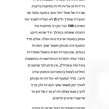
וירידות או עליות חדות נמחקות בדקות.
שבירה של שפל יותר נמוך במעוף ומצד שני
העובדה שמדד ת"א 25 לא הצליח לשבור את
השיא ב-1340 כבר זמן רב מחזקות את
ההנחה שאנחנו במהלך יורד שהוא תיקון
עמוק במגמה ארוכת טווח עולה. אולם מדד
המעוף אינו מנותק משאר שוקי המניות
בעולם, שם נקודות השיא והשפל מסודרות
בסדר עולה ולמרות ההתרחשויות והחששות
באירופה ובארה"ב, אין סימן לכך שהקונים
החליטו לצאת בהמוניהם והמאזן עודנו
חיובי. מדד המעוף לא יכול להיות מנותק
לאורך זמן משאר שוקי המניות ולכן צריך
להבין שגם אצלנו זה רק עניין של זמן עד
שיישברו שיאים חדשים.
פקיעת האופציות בעוד שבועיים צפויה