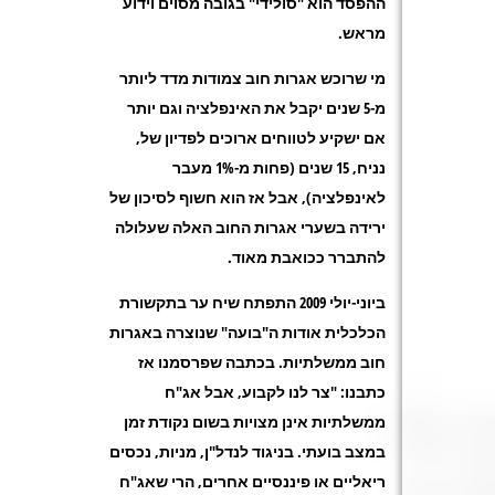
ההפסד הוא "סולידי" בגובה מסוים וידוע
מראש.
מי שרוכש אגרות חוב צמודות מדד ליותר
מ-5 שנים יקבל את האינפלציה וגם יותר
אם ישקיע לטווחים ארוכים לפדיון של,
נניח, 15 שנים (פחות מ-1% מעבר
לאינפלציה), אבל אז הוא חשוף לסיכון של
ירידה בשערי אגרות החוב האלה שעלולה
להתברר ככואבת מאוד.
ביוני-יולי 2009 התפתח שיח ער בתקשורת
הכלכלית אודות ה"בועה" שנוצרה באגרות
חוב ממשלתיות. בכתבה שפרסמנו אז
כתבנו: "צר לנו לקבוע, אבל אג"ח
ממשלתיות אינן מצויות בשום נקודת זמן
במצב בועתי. בניגוד לנדל"ן, מניות, נכסים
ריאליים או פיננסיים אחרים, הרי שאג"ח