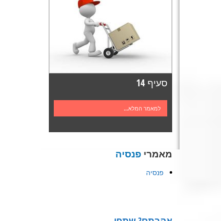
סעיף 14
למאמר המלא...
מאמרי
פנסיה
פנסיה
אהבתם? שתפו…