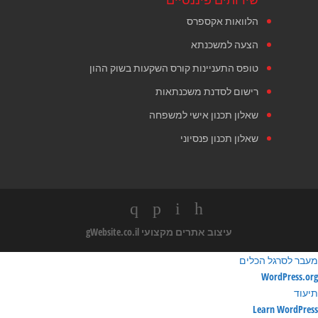
הלוואות אקספרס
הצעה למשכנתא
טופס התעניינות קורס השקעות בשוק ההון
רישום לסדנת משכנתאות
שאלון תכנון אישי למשפחה
שאלון תכנון פנסיוני
עיצוב אתרים מקצועי
gWebsite.co.il
מעבר לסרגל הכלים
ודות
WordPress.org
ורדפרס
תיעוד
Learn WordPress