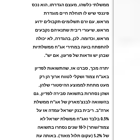
ממשלתי כלשהו, מעצם הגדרתו, הוא נכס
פיננסי שיש לו תוחלת חיים מוגדרת
מראש, עם זרם תשלומים-תקבולים ידוע
מראש, שיעורי ריבית שתנאיהם נקבעים
מראש, וכדומה. לכן, בהגדרה, לא יכולה
להתפתח בועה במחירי אג"ח ממשלתיות
שבהן יש וודאות של פרעון, אם יש".
יתרה מכך, סברנו אז, שהתשואות לפדיון
באג"ח צמוד ושקלי לטווח ארוך הן רק
מעט מתחת לממוצע ההיסטורי שלהן,
ושהן נסחרות בתשואה סבירה לפדיון, גם
בהשוואה לבנצ'מארק של אג"ח ממשלת
ארה"ב. ריבית בנק ישראל עמדה אז על
0.5% בלבד ואג"ח ממשלת ישראל לא
צמוד/שחר) ל-10 שנים נסחרו בתשואה
של 5.2% (עקום תלול מאוד). באותה עת