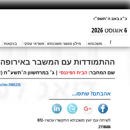
6 אוגוסט 2026
משכנתא
מילון מושגי משכנתא
אשראי עסקי
בנקאות
ההתמודדות עם המשבר באירופה
שם המחבר:
| ג׳ במרחשוון ה׳תשע״ח (אוק 23, 017
הבית הפיננסי
spx?m=3985235
אהבתם? שתפו…
לשיחה עם יועץ משכנתא התקשרו עכשיו 072-
2118686