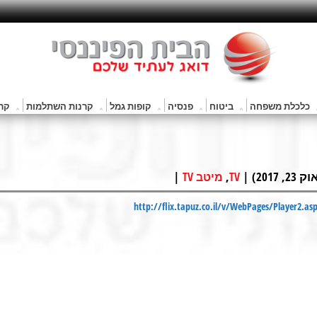
כלכלת משפחה
ביטוח
פנסיה
קופות גמל
קרנות השתלמות
קרנ
2) |
,
|
TV
מיטב TV
http://flix.tapuz.co.il/v/WebPages/Player2.a