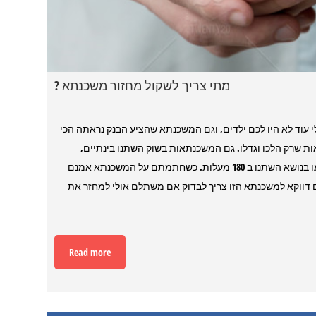
מתי צריך לשקול מחזור משכנתא ?
 עוד לא היו לכם ילדים, וגם המשכנתא שהציע הבנק נראתה הכי
ת שרק הלכו וגדלו. גם המשכנתאות בשוק השתנו בינתיים,
הריבית ירדה או עלתה, נוצרו סוגי משכנתאות אחרים וגם הכללים שנקבעו בנושא השתנו ב 180 מעלות. כשחתמתם על המשכנתא אמנם
 דווקא למשכנתא הזו צריך לבדוק אם משתלם אולי למחזר את
Read more