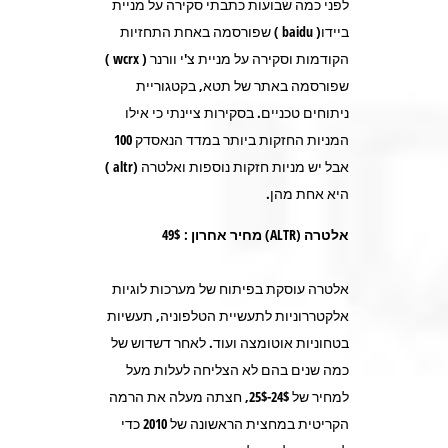
לפני כמה שבועות כתבתי סקירה על מניית
ביידו( baidu ) שפורסמה באחת התחזיות
הקודמות וסקירה על מניית צ'י וורנר ( wcrx )
שפורסמה באתר של תטא, בקטגוריית
ניתוחים טכניים. בסקירות ציינתי כי אילו
המניות החזקות ביותר במדד הנאסדק 100
אבל יש מניות חזקות נוספות ואלטרה (altr )
היא אחת מהן.
אלטרה (
ALTR
) מחיר אחרון : 49$
אלטרה עוסקת בפיתוח של מערכות לוגיות
אלקטררוניות לתעשיית הטלפוניה, תעשיות
בטחוניות אוטומצה ועוד. לאחר דשדוש של
כמה שנים בהם לא הצליחה לעלות מעל
למחיר של 24$-25$, חצתה מעלה את הרמה
הקריטית במחצית הראשונה של 2010 כדי