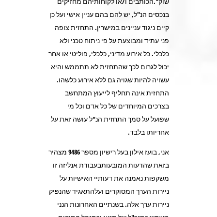
שוק".הכותבים ו/או לקוחותיהם מחזיקים
בנכסים הנ"ל, יש להם בהם עניין אישי ועל כן
קיים ניגוד עניינים במישרין. התחזית צופה
פני עתיד ומבוצעת על פי ניתוח טכני ולא
כלכלי. כל אירוע מדיני, כלכלי, פוליטי או אחר
יכול לגרום לכך שהתחזית לא תתממש והיא
עשויה להיות שגויה גם ללא אירוע כלשהו.
התחזית אינה תחליף לייעוץ המתחשב
בצרכים המיוחדים של כל אדם וכל מי
שפועל על סמך התחזית הנ"ל עושה זאת על
אחריותו בלבד.
אני, בועז אילון בעל רישיון מספר 9486 מצהיר
בזאת שהדעות המובעותבעבודת אנליזה זו
משקפות נאמנה את דעותיי האישיות על
ניירות הערך המסוקרים ועלהתאגיד שהנפיק
ניירות ערך אלה. בשנתיים האחרונות הנני