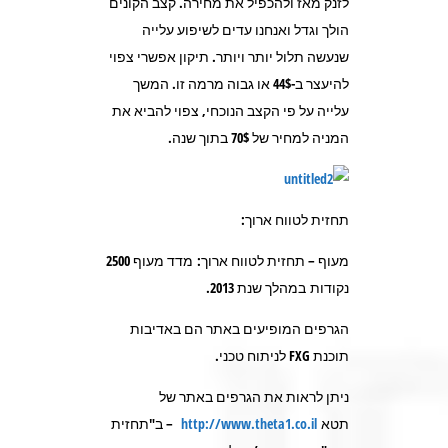
לזנק מאז ולהכפיל את מחירה. קצב הקונים
הולך וגדל ואנחנו עדים לשיפוע עלייה
שנעשה תלול יותר ויותר. תיקון אפשרי צפוי
להיעצר ב-44$ או גבוה מרמה זו. המשך
עלייה על פי הקצב הנוכחי, צפוי להביא את
המניה למחיר של 70$ בתוך שנה.
תחזית לטווח ארוך:
מעוף – תחזית לטווח ארוך: מדד מעוף 2500
נקודות במהלך שנת 2013.
הגרפים המופיעים באתר הם באדיבות
תוכנת FXG לניתוח טכני.
ניתן לראות את הגרפים באתר של
תטא
http://www.theta1.co.il
– ב"תחזית