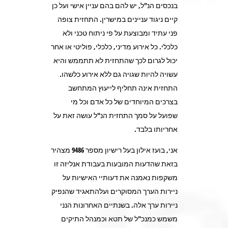
בנכסים הנ"ל, יש להם בהם עניין אישי ועל כן
קיים ניגוד עניינים במישרין. התחזית צופה
פני עתיד ומבוצעת על פי ניתוח טכני ולא
כלכלי. כל אירוע מדיני, כלכלי, פוליטי או אחר
יכול לגרום לכך שהתחזית לא תתממש והיא
עשויה להיות שגויה גם ללא אירוע כלשהו.
התחזית אינה תחליף לייעוץ המתחשב
בצרכים המיוחדים של כל אדם וכל מי
שפועל על סמך התחזית הנ"ל עושה זאת על
אחריותו בלבד.
אני, בועז אילון בעל רישיון מספר 9486 מצהיר
בזאת שהדעות המובעות בעבודת אנליזה זו
משקפות נאמנה את דעותיי האישיות על
ניירות הערך המסוקרים ועלהתאגיד שהנפיק
ניירות ערך אלה. בשנתיים האחרונות הנני
משמש כמנכ"ל של תטא וכמנהל התיקים