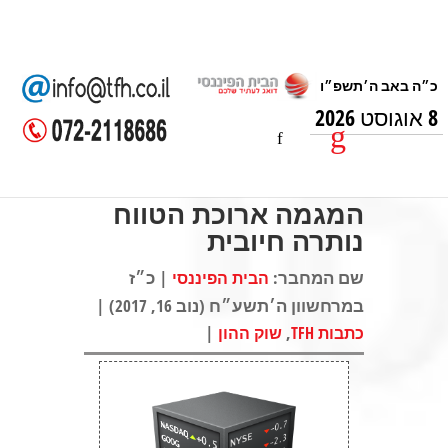
8 אוגוסט 2026
המגמה ארוכת הטווח
נותרה חיובית
שם המחבר:
| כ״ז
הבית הפיננסי
במרחשוון ה׳תשע״ח (נוב 16, 2017) |
|
,
כתבות TFH
שוק ההון