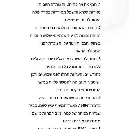
1. המגמה ארוכת הטווח נותרה חיובית,
נקודות השיא והשפל מסודרות בסדר עולה
ואסור להיות פסימיים.
2. בחינת המחזוריות מלמדת כי בסבירות
גבוהה נכונות לנו עוד שנתיים- שלוש חיוביות
בשווקי המניות ועוד עלייה ניכרת לפני
המפולת הבאה.
3. מתחילת השנה ראינו גלים יורדים ועולים
ללא כיוון ברור וגודל כל תנודה היה
כחודשיים. העליות החלו לפני שבועיים ולכן
יש סבירות גבוהה להמשך עליות במשך
החודש וחצי הקרובים ויותר.
4. ההתנגדות המשמעותית ביותר היא
ברמת ה-1340. כאשר המעוף יגיע לשם, סביר
שנראה מנוחה של כמה ימים לפחות כי שם
ממתינים מוכרים רבים.
5. חזרה ל-1340 צפויה להתרחש עד סוף