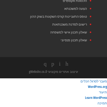
הלוואות אקספרס
הצעה למשכנתא
טופס התעניינות קורס השקעות בשוק ההון
רישום לסדנת משכנתאות
שאלון תכנון אישי למשפחה
שאלון תכנון פנסיוני
עיצוב אתרים מקצועי
gWebsite.co.il
מעבר לסרגל הכלים
ודות
WordPress.org
ורדפרס
תיעוד
Learn WordPress
תמיכה