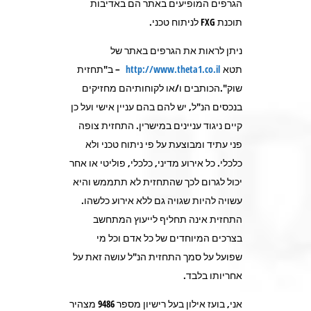
הגרפים המופיעים באתר הם באדיבות
תוכנת FXG לניתוח טכני.
ניתן לראות את הגרפים באתר של
תטא
http://www.theta1.co.il
– ב"תחזית
שוק".הכותבים ו/או לקוחותיהם מחזיקים
בנכסים הנ"ל, יש להם בהם עניין אישי ועל כן
קיים ניגוד עניינים במישרין. התחזית צופה
פני עתיד ומבוצעת על פי ניתוח טכני ולא
כלכלי. כל אירוע מדיני, כלכלי, פוליטי או אחר
יכול לגרום לכך שהתחזית לא תתממש והיא
עשויה להיות שגויה גם ללא אירוע כלשהו.
התחזית אינה תחליף לייעוץ המתחשב
בצרכים המיוחדים של כל אדם וכל מי
שפועל על סמך התחזית הנ"ל עושה זאת על
אחריותו בלבד.
אני, בועז אילון בעל רישיון מספר 9486 מצהיר