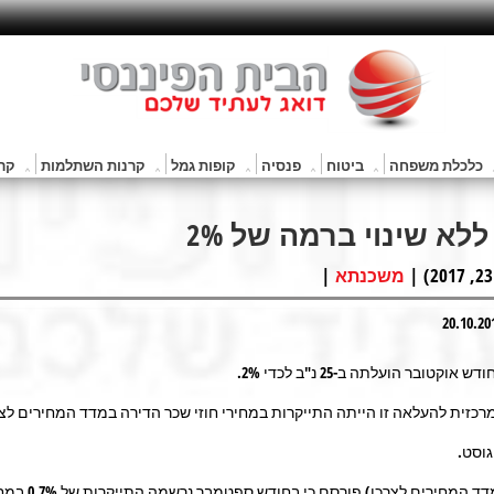
כלכלת משפחה
ביטוח
פנסיה
קופות גמל
קרנות השתלמות
קרנ
לא שינוי ברמה של 2%
|
משכנתא
אוקטובר הועלתה ב-25 נ"ב לכדי 2%.
כזית להעלאה זו הייתה התייקרות במחירי חוזי שכר הדירה במדד המחירים לצ
וסט.
ב-15.10 (מדד המחירים לצרכן) פורסם כי בחודש ס