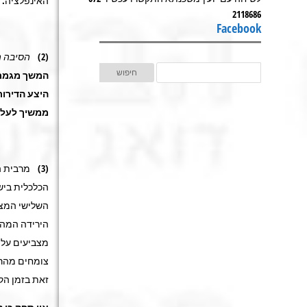
האינפלציה. כל 
2118686
Facebook
(2)
הסיבה ה
המשך מגמת 
היצע הדירות
ממשיך לעלו
(3) מרבית
הכלכלית ביש
השלישי המצב
הירידה המהי
מצביעים על 
צומחים מהר 
זאת בזמן הק