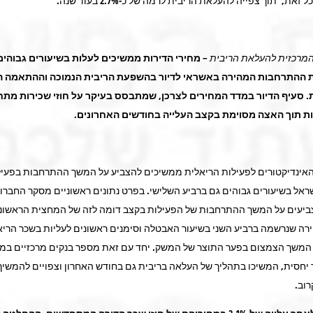
זאת, תוך צפייה להעלאת הריבית לרמה של כ-2.7% בעוד שנה.
מרכזית להעלאת הריבית
–
מחירי הדירות ממשיכים לעלות בשיעורים גבוהים,
ההתרחבות המהירה באשראי לדיור בהשפעת הריבית הנמוכה וההתאמה ה
. סעיף הדיור במדד המחירים לצרכן, שמתבסס בעיקר על חוזי שכירות מתח
ת תוך האצה מסוימת בקצב העלייה בחודשים האחרונים.
 האינדיקטורים לפעילות הריאלית ממשיכים להצביע על המשך ההתרחבות בפעיל
ראל בשיעורים גבוהים גם ברביע השלישי. בפרט נתונים ראשוניים מסקר החברו
יעים על המשך ההתרחבות של הפעילות בקצב דומה לזה של המחצית הראשונ
רה שנרשמה ברביע השני בשיעור האבטלה וסימנים ראשונים לעליות בשכר הריאלי
המשך הצמצום בפער התוצר של המשק. יחד עם זאת מספר בנקים מרכזיים במ
יחסית, המשיכו בתהליך של העלאה בריבית גם בחודש האחרון וצפויים להמשיך
רוב.