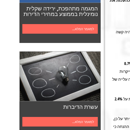
חלטה להעלות את
המגמה מתהפכת, ירידה שקלית
נומינלית בממוצע במחירי הדירות
למאמר המלא...
היה קשה
צרכן של חודש ספטמבר נרשמה עלייה של 0.7%
יקרות
, בחודש המקביל אשתקד ובספטמבר 2008, נרשמה עלייה של
(2) האינפלציה ב-12 החודשים האחרונים נמוכה מהגבול העליון של יעד האינפלציה ועומדת על 2.4%
עשרת הדיברות
קדימה ל-12 החודשים הקרובים אנו צופים כי המחירים לצרכן יתייקרו בשיעור של 2.5%.יתר על כן,
למאמר המלא...
 ההנחה כי