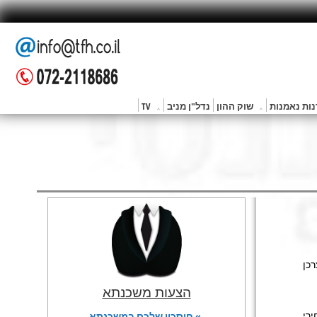
ות נאמנות
שוק ההון
נדל"ן מניב
TV
רכן
הצעות משכנתא
פטמבר נרשמה התייקרות של 0.7% במחירי
» חיסכון שלכם במשכנתא