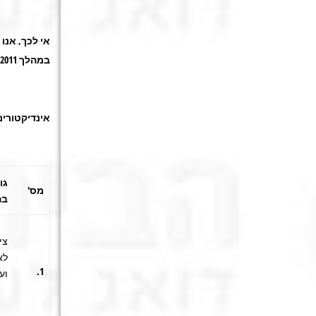
במהלך 2011 תועלה הריבית ב-1% בלבד.
אינדיקטורי
גו
מס'
בה
צי
לא
1.
וע