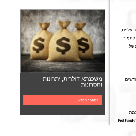
יאליים,
 לתמוך
 של
משכנתא דולרית, יתרונות
תמשיך לעלות, בצורה הדרגתית ומתונה, באופק של 12 החודשים
וחסרונות
למאמר המלא...
צמת
הצמיחה בעולם ובמיוחד בארה"ב, ועל רקע ההבנה כי העלאת הריבית בישראל, כאשר ריבית ה-Fed Fund