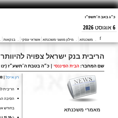
6 אוגוסט 2026
משכנתא
מילון מושגי משכנתא
אשראי עסקי
בנקאות
הריבית בנק ישראל צפויה להיוותר ל
שם המחבר:
| כ״ה בטבת ה׳תשע״ז (ינו 23, 2017) |
הבית הפיננסי
רון אייכל
| 20.10.2010
הריבית לחודש 
הסיבה המר
בחודש אוג
מאמרי משכנתא