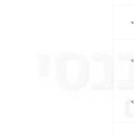
וי
וי
וי