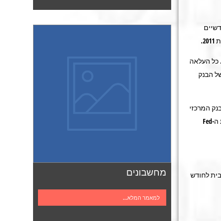
י הייצוא בחודשיים
 כל העלאה
של הבנק
נק המרכזי
היפני הודיע על הפחתת הריבית ותחילת רכישות של אג"ח ממשלתי ונמשך כאשר יו"ר מועצת ה-Fed
מחשבונים
בית לחודש
למאמר המלא...