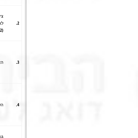
צי
2.
לא
(12 חודשים קדימה)
3.
הא
4.
הש
גו