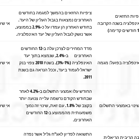
ציפיות החזאים בהמשך למגמה בחודשים
פיות החזאים
האחרונים נמצאות בגבול העליון של היעד.
ינפלציה בשנה הקרובה
אי שינ
בחודש האחרון הן עמדו על כ-2.9% בממוצע,
אשר נושק לגבול העליון של יעד האינפלציה.
מדד המחירים לצרכן עלה ב-12 החודשים
האחרונים ב-2.4%, שנמצא בתוך יעד
ינפלציה בפועל: מגמה
האינפלציה (1%-3%). בשנת 2010 צפוי בנק
אי שינ
ישראל לעמוד ביעד, וככל הנראה גם בשנת
2011.
החודש עלו אמצעי התשלום ב-4.2% לאחר
שבחודש הקודם נרשמה עלייה צנועה יותר
ינוי באמצעי התשלום
בקצב של 1.8%. עם זאת, שינוי זה נמוך
אי שינ
משמעותית מהממוצע ב-12 החודשים
האחרונים.
התשואה לפדיון לאג"ח גליל אשר נפדה
בה הריבית הריאלית