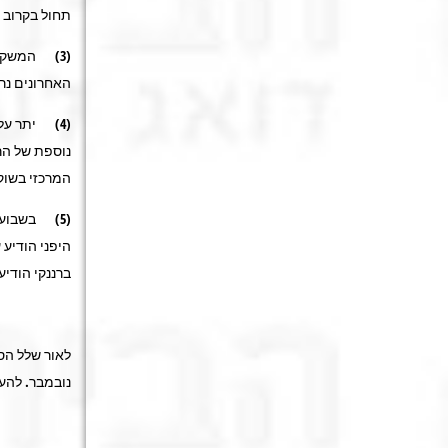
תחול בקרוב ה
האחרונים נראים
(4) יתר ע
נוספת של הרי
המרכזי בשוק
(5) בשבוע
ברננקי הודי
לאור שלל הס
נובמבר. להע