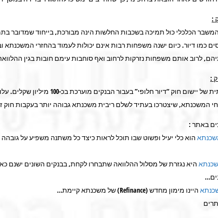
 :
המשבר הכלכלי כול תמיכה בשכבות החלשות הינה מבורכת, בייחוד שמדובר בת
ים כמו דיור. כיום ישנה משפחות רבות אינם יכולות לעמוד בהחזרי המשכנתא ו
הם, לרוב אותם משפחות נזרקות לרחוב ואף סוחבות עימם חובות בגין ההלוואה
 :
העלות השנתית של יישום חוק “דיור חלופי” בעבור הבנקים מוערכ
חי המשכנתא, שיצטרכו בעתיד לשלם ריבית משכנתא גבוהה יותר בעקבות חוק זה
ם באתר :
שכנתא
הוא כלי יעיל ופשוט שבו תוכל לראות כיצד כל משתנה משפיע על גובהה
שכנתא
היא נגזרת של מסלול ההלוואה שתבחרו לקחת, בבנקים השונים ישנם כא
ים…
שכנתא
היינו מימון מחדש (Refinance) של משכנתא קיימת…
תרים