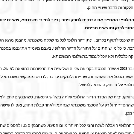
לקוחות בדבר שינויי החוק.
החלופי : המחייב את הבנקים לספק פתרון דיור לחייבי משכנתא, שאינם יכול
חזר לבנק ומוצאים מביתם.
ה שיכנס לתוקף בקרוב, יינתן דיור חלופי לכל מי שלקח משכנתא מהבנק מרגע ה
ר, כי כל מי שיחתום על ויתור על הדיור החלופי, בעצם מעמיד את עצמו בסכנה
קה כלכלית ולא יוכל לעמוד בתשלומי המשכנתא.
בחודש אוקטובר 2008 אישרה הכנסת בקריאה שנייה ושלישית את הרפורמה בהוצאה לפועל, 
אשר מבטל את האפשרות, שהייתה לבנקים עד כה, לדרוש ממבקשי משכנתא לוו
חלופי על-פי חוק ההוצאה לפועל.
ואקטיבית של הסדר הדיור החלופי עלתה בשלוש גרסאות, כשהבנקים לחצו למנ
 שההסדר יחול רק על הסכמי משכנתא שנחתמו לאחר קבלת החוק, ואפילו שישה 
מכן.
החלופי הוגבלה לשנה וחצי לכל היותר מיום הפינוי, כשהבנקים נטו להסכים שהפי
חודשים לאחר הוצאת צו הפינוי, כך שהחייבים ימשיכו להתגורר בדירה במשך תק