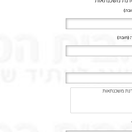
דנת משכנתאות
בה)
 (חובה)