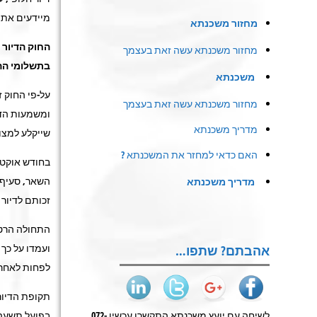
מיידעים את ה
מחזור משכנתא
החוק הדיור 
מחזור משכנתא עשה זאת בעצמך
בתשלומי הה
משכנתא
על-פי החוק ז
מחזור משכנתא עשה זאת בעצמך
ומשמעות הדב
מדריך משכנתא
שייקלע למצו
האם כדאי למחזר את המשכנתא ?
השאר, סעיף 
מדריך משכנתא
זכותם לדיור 
התחולה הרטר
ועמדו על כך
אהבתם? שתפו…
לפחות לאחר 
תקופת הדיור 
לשיחה עם יועץ משכנתא התקשרו עכשיו 072-
בפועל תשעה 