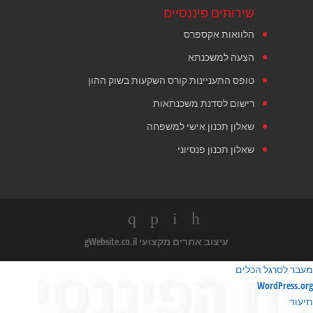
שירותים פיננסיים
הלוואות אקספרס
הצעה למשכנתא
טופס התעניינות קורס השקעות בשוק ההון
רישום לסדנת משכנתאות
שאלון תכנון אישי למשפחה
שאלון תכנון פנסיוני
עיצוב אתרים מקצועי
gWebsite.co.il
מעבר לסרגל הכלים
ודות
WordPress.org
ורדפרס
תיעוד