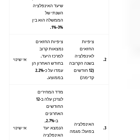
שיעד האינפלציה
השנתי של
הממשלה הוא בין
3%-1%.
ציפיות
ציפיות החזאים
החזאים
נמצאות קרוב
לאינפלציה
למרכז היעד.
2.
אי שינוי
בשנה הקרובה
בחודש האחרון הן
(12 חודשים
עמדו על כ-2.2%
קדימה)
בממוצע.
מדד המחירים
לצרכן עלה ב-12
החודשים
האחרונים
ב-2.7%,
האינפלציה
3.
הנמצא יעד
אי שינוי
בפועל: מגמה
האינפלציה