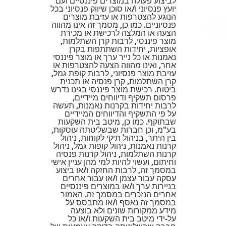
לביצוע פעולה במוצרים פיננסיים ועם
יועץ פנסיוני ו/או סוכן שיווק פנסיוני בכל
הנוגע להצטרפות או עזיבת מוצרים
פנסיוניים. כמו כן, מסמך זה אינו מהווה
הצעה או המלצה לרכישת או מכירת
מוצר פיננסי, לרבות קרן השתלמות,
אופציות, יחידות השתתפות בקרן
נאמנות או כל נייר ערך או מוצר פיננסי
אחר, ואינו מהווה הצעה להצטרפות או
עזיבת מוצר פנסיוני, לרבות קופת גמל,
קרן השתלמות, קרן פנסיה או תכנית
ביטוח. רכישת מוצר פיננסי בגינו נדרש
פרסום תשקיף ודיווחים מיידיים,
לרבות יחידות בקרנות נאמנות, תעשה
על פי התשקיף והדיווחים המיידיים
שבתוקף. כמו כן, מיטב בית השקעות
בע"מ, וכן חברות שבשליטתה עוסקות,
בין היתר, בניהול תיקי לקוחות, ניהול
קרנות נאמנות, ניהול קופות גמל, ניהול
קרנות השתלמות, ניהול קרנות פנסיה
וחיתום, ועשוי להיות למי מהן עניין אישי
במסמך זה, לרבות החזקה ו/או ביצוע
עסקה עבור עצמן ו/או עבור אחרים
בניירות ערך ו/או במוצרים פיננסיים
אחרים הנזכרים במסמך זה. האמור
במסמך זה נאסף ו/או מתבסס על
מידע ממקורות שונים ולא בוצעה
על-ידי מיטב בית השקעות ו/או כל