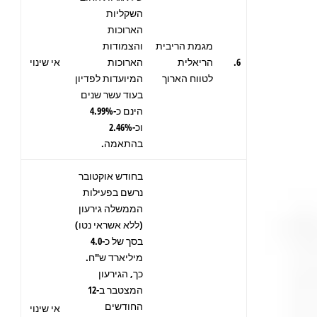
השקליות
הארוכות
מגמת הריבית
והצמודות
6.
הריאלית
הארוכות
אי שינוי
לטווח הארוך
המיועדות לפדיון
בעוד עשר שנים
הינם כ-4.99%
וכ-2.46%
בהתאמה.
בחודש אוקטובר
נרשם בפעילות
הממשלה גירעון
(ללא אשראי נטו)
בסך של כ-4.0
מיליארד ש"ח.
כך, הגירעון
המצטבר ב-12
החודשים
אי שינוי