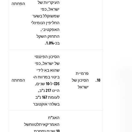
העיקריות של
הפחתה
ישראל, כפי
שמשוקלל בשער
החליפין הנומינלי
האפקטיבי,
התחזק השקל
בכ-1.0%.
הסיכון הפיננסי
של ישראל, כפי
שהוא בא לידי
פרמיית
ביטוי במרווח ה-
10.
הסיכון של
הפחתה
CDS ל-10 שנים,
ישראל
היינו 217 נ"ב,
לעומת 167 נ"ב
בשלהי אוקטובר
האג"ח
האמריקאיתלטווחשל
10 שנים נסחרת