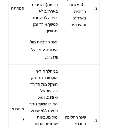
ריביות). הריבית
– $ ומגמת
8.
הפחתה
בארה"ב לא
הריבית
צפויה להשתנות
בארה"ב
למשך אורך זמן
ובאירופה
ממושך.
פער הריביות מול
אירופה עומד על
175 נ"ב.
במהלך חודש
אוקטובר התחזק
השקל מול הדולר
בשיעור של
כ-2.9%, ומול
האירו השקל נותר
אי שינוי
כמעט ללא שינוי.
שער החליפין
מול מטבעות
/
9.
הנוכחי
שותפות הסחר