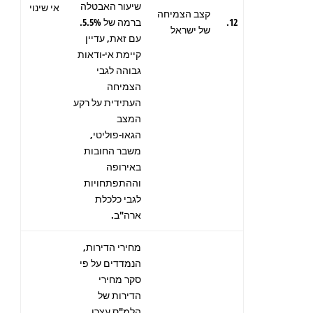
שיעור האבטלה
אי שינוי
קצב הצמיחה
12.
ברמה של 5.5%.
של ישראל
עם זאת, עדיין
קיימת אי-ודאות
גבוהה לגבי
הצמיחה
העתידית על רקע
המצב
הגאו-פוליטי,
משבר החובות
באירופה
וההתפתחויות
לגבי כלכלת
ארה"ב.
מחירי הדירות,
הנמדדים על פי
סקר מחירי
הדירות של
הלמ"ס עצרו