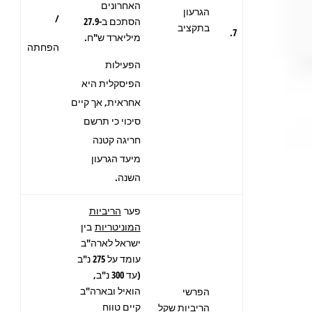
האחרונים
הגרעון
/
הסתכם ב-27.9
בתקציב
7.
מיליארד ש"ח.
הפחתה
הפעילות
הפיסקלית היא
אחראית, אך קיים
סיכוי כי תרשם
חריגה קטנה
מיעד הגרעון
השנה.
פער
הריביות
המוניטריות
בין
ישראל לארה"ב
עומד על 275 נ"ב
(עד 300 נ"ב,
הואיל ובארה"ב
הפרשי
קיים טווח
הריביות שקל