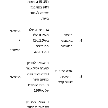
(3%-1%). בשנת
2011 צפוי בנק
ישראל לעמוד
ביעד.
בחודש יוני עלו
אי שינוי
השינוי
ב-0.6% ועלו
/
4.
באמצעי
ב-2.0% ב-12
התשלום
החודשים
הפחתה
האחרונים.
התשואה לפדיון
לאג"ח גליל אשר
גובה הריבית
נפדה בעוד שנה
5.
הריאלית
אי שינוי
מהיום הינה
לטווח קצר
חיובית ועומדת
על כ-0.99%
התשואות לפדיון
של אגרות החוב