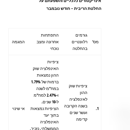
אינדיקטורים כלכליים והשפעתם על
החלטת הריבית – חודש נובמבר
גורמים
התפתחות
מס'
רלוונטיים
אחרונה ומצב
המגמה
בהחלטה
נוכחי
ציפיות
האינפלציה שוק
ההון נמצאות
ברמות של 1.79%
ציפיות שוק
במח"מ לשנה
ההון
ו-2.47% למח"מ
לאינפלציה
ל-10 שנים.
בשנה הקרובה
1.
הציפיות נמצאות
אי שינוי
ועשר שנים
בתוך יעד
קדימה
האינפלציה
הממשלתי. נזכיר,