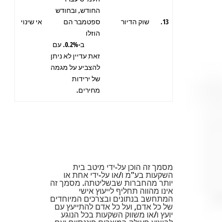
החודש, ובחודש
13.
שוק הדיור
ספטמבר הם
אי שינוי
הוזלו
ב-0.2%. עם
זאת עדיין לא ניתן
להצביע על מגמה
של ירידות
מחירים.
מסמך זה הוכן על-ידי מיטב בית
השקעות בע"מ ו/או על-ידי אחת או
יותר מהחברות שבשליטתה. מסמך זה
אינו מהווה תחליף לייעוץ אישי
המתחשב בנתונים ובצרכים המיוחדים
של כל אדם, ועל כל אדם להתייעץ עם
יועץ ו/או משווק השקעות בכל הנוגע