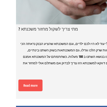
מתי צריך לשקול מחזור משכנתא ?
 עוד לא היו לכם ילדים, וגם המשכנתא שהציע הבנק נראתה הכי
ת שרק הלכו וגדלו. גם המשכנתאות בשוק השתנו בינתיים,
הריבית ירדה או עלתה, נוצרו סוגי משכנתאות אחרים וגם הכללים שנקבעו בנושא השתנו ב 180 מעלות. כשחתמתם על המשכנתא אמנם
 דווקא למשכנתא הזו צריך לבדוק אם משתלם אולי למחזר את
Read more