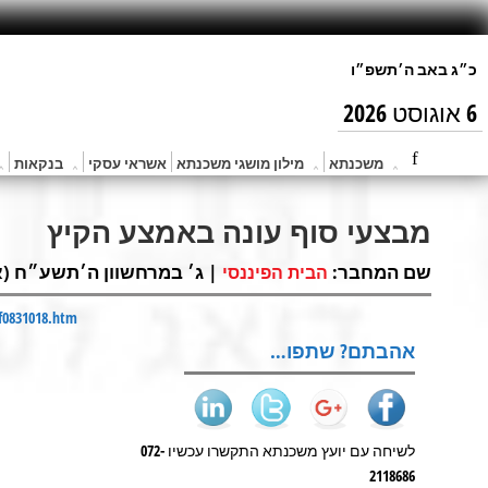
6 אוגוסט 2026
משכנתא
מילון מושגי משכנתא
אשראי עסקי
בנקאות
מבצעי סוף עונה באמצע הקיץ
שם המחבר:
| ג׳ במרחשוון ה׳תשע״ח (אוק 23, 017
הבית הפיננסי
f0831018.htm
אהבתם? שתפו…
לשיחה עם יועץ משכנתא התקשרו עכשיו 072-
2118686