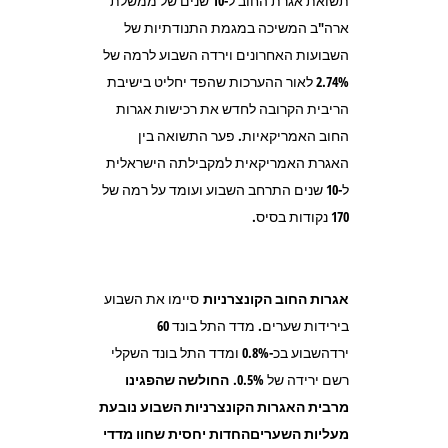
תשואת אגרת החוב ל-10 שנים של ממשלת
ארה"ב המשיכה במגמת התנודתיות של
השבועות האחרונים וירדה השבוע לרמה של
2.74% לאור ההערכות שהפד יחליט בישיבת
הריבית הקרובה לחדש את רכישות אגרות
החוב האמריקאיות. פער התשואה בין
האגרת האמריקאית למקבילתה הישראלית
ל-10 שנים התרחב השבוע ועומד על רמה של
170 נקודות בסיס.
אגרות החוב הקונצרניות
סיימו את השבוע
בירידות שערים. מדד התל בונד 60
ירדהשבוע בכ-0.8% ומדד התל בונד השקלי
רשם ירידה של 0.5%.
החולשה שהפגינו
מרבית האגרות הקונצרניות השבוע נובעת
מעליות השעריםהחדות יחסית שחוו מדדי