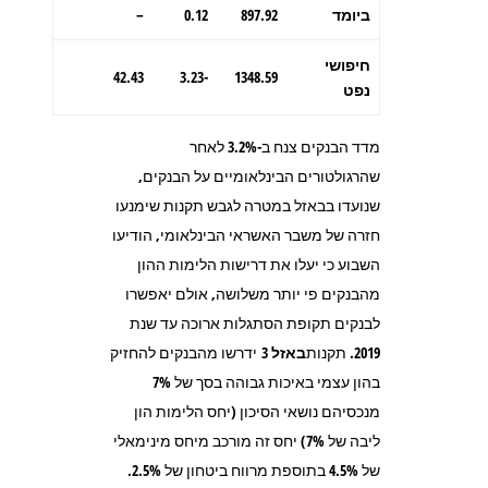
ביומד
897.92
0.12
–
חיפושי
42.43
-3.23
1348.59
נפט
מדד הבנקים צנח ב-3.2% לאחר
שהרגולטורים הבינלאומיים על הבנקים,
שנועדו בבאזל במטרה לגבש תקנות שימנעו
חזרה של משבר האשראי הבינלאומי, הודיעו
השבוע כי יעלו את דרישות הלימות ההון
מהבנקים פי יותר משלושה, אולם יאפשרו
לבנקים תקופת הסתגלות ארוכה עד שנת
2019. תקנות
באזל 3
ידרשו מהבנקים להחזיק
בהון עצמי באיכות גבוהה בסך של 7%
מנכסיהם נושאי הסיכון (יחס הלימות הון
ליבה של 7%) יחס זה מורכב מיחס מינימאלי
של 4.5% בתוספת מרווח ביטחון של 2.5%.