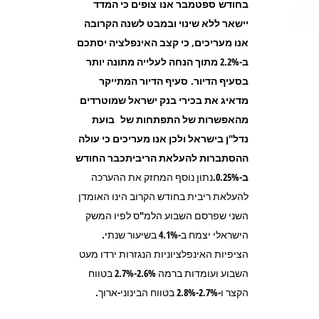
בחודש ספטמבר אנו צופים כי המדד
יישאר ללא שינוי ובמבט לשנה הקרובה
אנו מעריכים, כי קצב האינפלציה יסתכם
ב-2.2% מתוך הנחה לעלייה מתונה יותר
בסעיף הדיור.
סעיף הדיור המתייקר
מדאיג את בכירי בנק ישראל שמוטרדים
מהאפשרות של התפתחות של
בועת
נדל
"
ן בישראל ולכן אנו מעריכים כי עולה
ההסתברות להעלאת הריביתכבר החודש
ב-0.25%
.
נתון נוסף המחזק את ההערכה
להעלאת ריבית בחודש הקרוב הינו האומדן
השני שפרסם השבוע הלמ"ס לפיו המשק
הישראלי יצמח ב-4.1% בשיעור שנתי.
הציפיות האינפלציוניות הנגזרות ירדו מעט
השבוע ועומדות ברמה 2.6%-2.7% בטווח
הקצר ו-2.7%-2.8% בטווח הבינוני-ארוך.