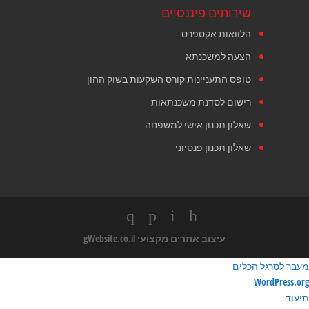
שירותים פיננסיים
הלוואות אקספרס
הצעה למשכנתא
טופס התעניינות קורס השקעות בשוק ההון
רישום לסדנת משכנתאות
שאלון תכנון אישי למשפחה
שאלון תכנון פנסיוני
עיצוב אתרים מקצועי
gWebsite.co.il
מעבר לסרגל הכלים
ודות
WordPress.org
ורדפרס
תיעוד