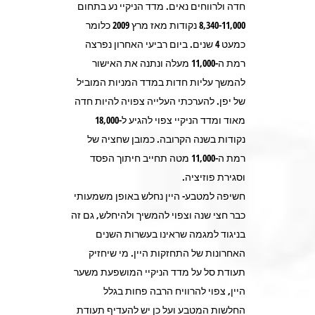
חדה ולרווחים נאים. מדד הניקיי נע בתחום
8,340-11,000 נקודות מאז מרץ 2009 כלומר
כמעט 4 שנים. ביום רביעי האחרון נפרצה
רמת ה-11,000 מעלה ונתנה את האישור
להמשך עליות חדות במדד המניות המוביל
של יפן. להערכתי העלייה צפויה להיות חדה
מאוד ומדד הניקיי צפוי להגיע ל-18,000
נקודות בשנה הקרובה. כמובן שחציה של
רמת ה-11,000 מטה תחייב חיתוך הפסד
וסגירת פוזיציה.
חשיפה למטבע- היין נחלש באופן משמעותי
כבר חצי שנה וצפוי להמשיך ולהיחלש, גם זה
בניגוד למגמה שראינו בעשרות השנים
האחרונות של התחזקות היין. מי שיחזיק
תעודת סל על מדד הניקיי המושפעת משער
היין, צפוי להרוויח הרבה פחות בגלל
החלשות המטבע ועל כן יש להעדיף תעודת