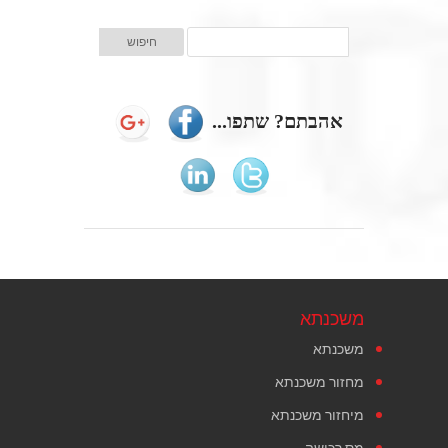
אהבתם? שתפו...
משכנתא
משכנתא
מחזור משכנתא
מיחזור משכנתא
מס רכישה