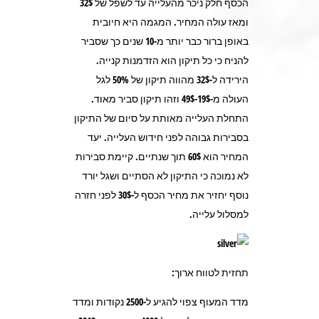
הכסף חלק ניכר מהעלייה עד לשפל של 32$
ומאז עולה המחיר. המגמה היא חיובית
באופן ברור כבר יותר מ-10 שנים כך שסביר
להניח כי כל תיקון הוא הזדמנות קנייה.
הירידה ל-32$ מהווה תיקון של 50% לגל
העולה מ-19$-49$ וזהו תיקון סביר מאוד.
התחלת העלייה מאותת על סיום של התיקון
בסבירות גבוהה לפני חידוש העלייה. יעד
המחיר הוא 60$ תוך שנתיים. קיימת סבירות
לא נמוכה כי התיקון לא הסתיים ושגל יורד
נוסף יחזיר את מחיר הכסף ל-30$ לפני חזרה
למסלול עלייה.
תחזית לטווח ארוך:
מדד המעוף צפוי להגיע ל-2500 נקודות ומדד