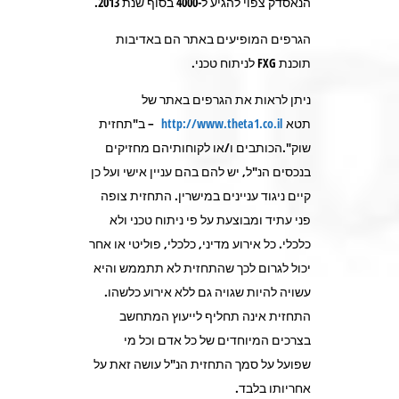
הנאסדק צפוי להגיע ל-4000 בסוף שנת 2013.
הגרפים המופיעים באתר הם באדיבות
תוכנת FXG לניתוח טכני.
ניתן לראות את הגרפים באתר של
תטא
http://www.theta1.co.il
– ב"תחזית
שוק".הכותבים ו/או לקוחותיהם מחזיקים
בנכסים הנ"ל, יש להם בהם עניין אישי ועל כן
קיים ניגוד עניינים במישרין. התחזית צופה
פני עתיד ומבוצעת על פי ניתוח טכני ולא
כלכלי. כל אירוע מדיני, כלכלי, פוליטי או אחר
יכול לגרום לכך שהתחזית לא תתממש והיא
עשויה להיות שגויה גם ללא אירוע כלשהו.
התחזית אינה תחליף לייעוץ המתחשב
בצרכים המיוחדים של כל אדם וכל מי
שפועל על סמך התחזית הנ"ל עושה זאת על
אחריותו בלבד.