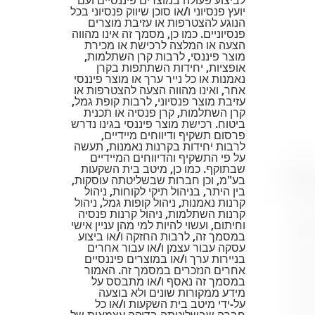
יועץ פנסיוני ו/או סוכן שיווק פנסיוני בכל
הנוגע להצטרפות או עזיבת מוצרים
פנסיוניים. כמו כן, מסמך זה אינו מהווה
הצעה או המלצה לרכישת או מכירת
מוצר פיננסי, לרבות קרן השתלמות,
אופציות, יחידות השתתפות בקרן
נאמנות או כל נייר ערך או מוצר פיננסי
אחר, ואינו מהווה הצעה להצטרפות או
עזיבת מוצר פנסיוני, לרבות קופת גמל,
קרן השתלמות, קרן פנסיה או תכנית
ביטוח. רכישת מוצר פיננסי בגינו נדרש
פרסום תשקיף ודיווחים מיידיים,
לרבות יחידות בקרנות נאמנות, תעשה
על פי התשקיף והדיווחים המיידיים
שבתוקף. כמו כן, מיטב בית השקעות
בע"מ, וכן חברות שבשליטתה עוסקות,
בין היתר, בניהול תיקי לקוחות, ניהול
קרנות נאמנות, ניהול קופות גמל, ניהול
קרנות השתלמות, ניהול קרנות פנסיה
וחיתום, ועשוי להיות למי מהן עניין אישי
במסמך זה, לרבות החזקה ו/או ביצוע
עסקה עבור עצמן ו/או עבור אחרים
בניירות ערך ו/או במוצרים פיננסיים
אחרים הנזכרים במסמך זה. האמור
במסמך זה נאסף ו/או מתבסס על
מידע ממקורות שונים ולא בוצעה
על-ידי מיטב בית השקעות ו/או כל
חברה שבשליטתה בדיקה עצמאית של