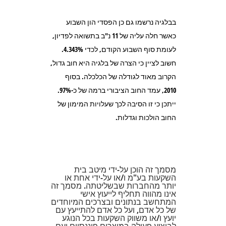
בבלגיה נרשמו גם כן הפסדי הון השבוע
כאשר חלה עליה של 11 נ"ב בתשואה לפדיון,
לעומת סוף השבוע הקודם, לכדי 4.343%.
חשוב לציין כי הצרה של בלגיה היא חוב גדול,
הקרוב מאוד לגודלה של הכלכלה. בסוף
2010, עמד החוב הציבורי ברמה של כ-97%.
ייתכן כי זו הסיבה לכך שעלויות המימון של
החוב הולכות וגדלות.
מסמך זה הוכן על-ידי מיטב בית
השקעות בע"מ ו/או על-ידי אחת או
יותר מהחברות שבשליטתה. מסמך זה
אינו מהווה תחליף לייעוץ אישי
המתחשב בנתונים ובצרכים המיוחדים
של כל אדם, ועל כל אדם להתייעץ עם
יועץ ו/או משווק השקעות בכל הנוגע
לביצוע פעולה במוצרים פיננסיים ועם