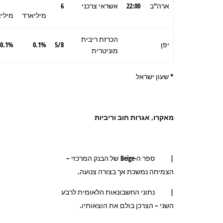
ארה"ב
22:00
אשראי צרכני
6
מיליארד
מילי
הכרזת ריבית
יפן
5/8
0.1%
0.1%
מוניטרית
* שעון ישראל
מאקרו, אגרות חוב וריביות
| ספר ה-Beige של הבנק המרכזי –
הצמיחה נמשכת אך בצורה צנועה.
| נתוני החשבונאות הלאומית לרבע
השני – הצרכן בולם את הוצאותיו.