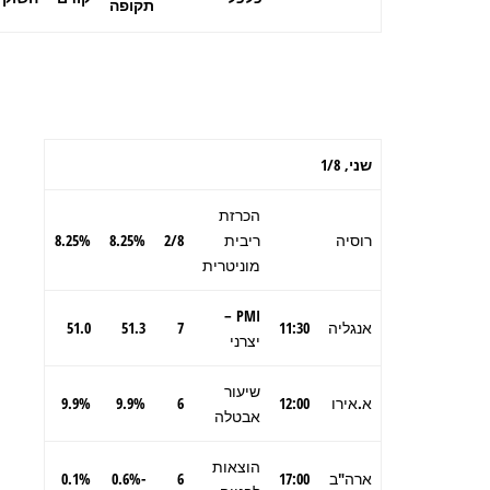
תקופה
שני,
1/8
הכרזת
רוסיה
ריבית
2/8
8.25%
8.25%
מוניטרית
PMI –
אנגליה
11:30
7
51.3
51.0
יצרני
שיעור
א.אירו
12:00
6
9.9%
9.9%
אבטלה
הוצאות
ארה"ב
17:00
6
-0.6%
0.1%