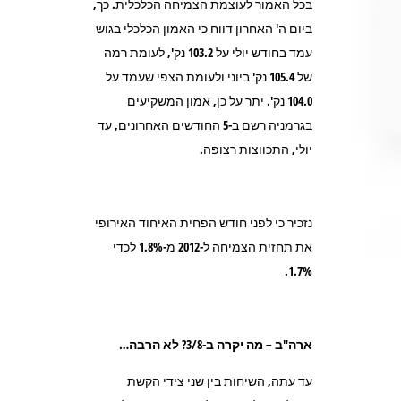
בכל האמור לעוצמת הצמיחה הכלכלית. כך,
ביום ה' האחרון דווח כי האמון הכלכלי בגוש
עמד בחודש יולי על 103.2 נק', לעומת רמה
של 105.4 נק' ביוני ולעומת הצפי שעמד על
104.0 נק'. יתר על כן, אמון המשקיעים
בגרמניה רשם ב-5 החודשים האחרונים, עד
יולי, התכווצות רצופה.
נזכיר כי לפני חודש הפחית האיחוד האירופי
את תחזית הצמיחה ל-2012 מ-1.8% לכדי
1.7%.
ארה"ב – מה יקרה ב-3/8? לא הרבה…
עד עתה, השיחות בין שני צידי הקשת