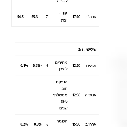
לבנייה
ISM -
ארה"ב
17:00
7
55.3
54.5
יצרני
שלישי,
2/8
מחירים
א.אירו
12:00
6
-0.2%
0.1%
ליצרן
הנפקת
חוב
אנגליה
12:30
ממשלתי
ל-33
שנים
הכנסה
ארה"ב
15:30
6
0.3%
0.2%