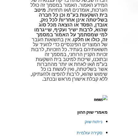
המידע האמור. האמור במסמך זה כולל
הערכות, אומדנים ו/או תחזיות.
מיטב
בית השקעות בע"מ וכן כל חברה
בשליטתה אינן אחריות לכל נזק,
אובדן, הפסד או הוצאה מכל סוג
שהוא, לרבות ישיר ועקיף, שייגרמו
למי שמסתמך על האמור במסמך
זה, כולו או חלקו
. אין בתשואות העבר
של המוצרים הפיננסיים כדי להעיד על
תשואותיהם בעתיד. כל הזכויות, לרבות
זכויות הקניין הרוחני, במסמך זה
ובתוכנו, שייכות למיטב בית השקעות
בע"מ ו/או לאחת או יותר מהחברות
אשר בשליטתה, ואין לעשות בו כל
שימוש שהוא, לרבות להפיצו ולהעתיקו,
ללא קבלת אישורן מראש ובכתב.
מאמרי שוק ההון
ניתוח שוק
סקירה עולמית