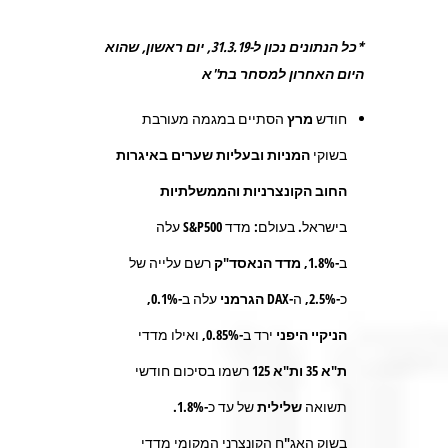
*כל הנתונים נכון ל-31.3.19, יום ראשון, שהוא
היום האחרון למסחר בת"א
חודש
מרץ
הסתיים במגמה מעורבת
בשוקי
המניות
ובעליות שערים באיגרות
החוב הקונצרניות
והממשלתיות
בישראל. בעולם: מדד
S&P500
עלה
ב-
1.8%
,
מדד הנאסד"ק
רשם עלייה של
כ-
2.5%,
ה-
DAX
הגרמני
עלה ב-
0.1%
,
הניקיי היפני
ירד ב-
0.85%
, ואילו מדדי
ת"א 35
ות"א 125
רשמו בסיכום חודשי
תשואה
שלילית
של עד כ-
1.8%.
בשוק האג"ח הקונצרני המקומי מדדי