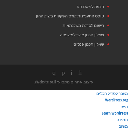
הצעה למשכנתא
טופס התעניינות קורס השקעות בשוק ההון
רישום לסדנת משכנתאות
שאלון תכנון אישי למשפחה
שאלון תכנון פנסיוני
עיצוב אתרים מקצועי
gWebsite.co.il
מעבר לסרגל הכלים
ודות
WordPress.org
ורדפרס
תיעוד
Learn WordPress
תמיכה
משוב