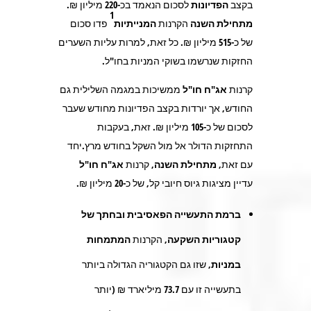
בקצב
הפדיונות
לסכום הנאמד בכ-
220
מיליון ₪.
1
מתחילת השנה
הקרנות
המנייתיות
פדו סכום
של כ-
515
מיליון ₪. כל זאת, למרות עליות השערים
החזקות שנרשמו בשוקי המניות בחו"ל.
קרנות
אג"ח חו"ל
ממשיכות במגמה השלילית גם
החודש, אך יורדות בקצב הפדיונות מחודש שעבר
לסכום של כ-
105
מיליון ₪. זאת, בעקבות
התחזקות הדולר אל מול השקל בחודש מרץ.יחד
עם זאת,
מתחילת השנה,
קרנות
אג"ח חו"ל
עדיין מציגות גיוס חיובי קל, של כ-
20
מיליון ₪
.
ברמת התעשייה הפאסיבית ובחתך של
קטגוריות השקעה,
הקרנות
המתמחות
במניות
, שזו גם הקטגוריה הגדולה ביותר
בתעשייה זו עם
73.7
מיליארד ₪ (יותר