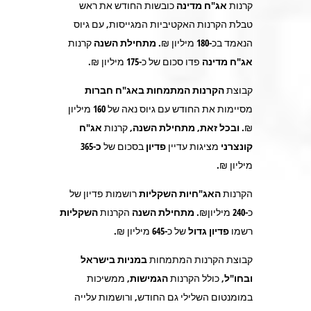
קרנות
אג"ח מדינה
כובשות החודש את ראש
טבלת הקרנות האקטיביות המגייסות, עם גיוס
הנאמד בכ-
180
מיליון ₪.
מתחילת השנה
קרנות
אג"ח מדינה
פדו סכום של כ-
175
מיליון ₪
.
קבוצת
הקרנות המתמחות באג"ח חברות
מסיימות את החודש עם גיוס נאה של
160
מיליון
₪.
ובכל זאת,
מתחילת השנה,
קרנות
אג"ח
קונצרני
מציגות עדיין
פדיון
בסכום של
כ-365
מיליון ₪.
הקרנות
האג"חיות השקליות
רושמות פדיון של
כ-
240
מיליון₪.
מתחילת השנה
הקרנות
השקליות
רשמו
פדיון גדול
של כ-
645
מיליון ₪.
קבוצת הקרנות המתמחות
במניות בישראל
ובחו"ל,
כולל הקרנות
הגמישות
, ממשיכות
במומנטום השלילי גם החודש, ורושמות עלייה