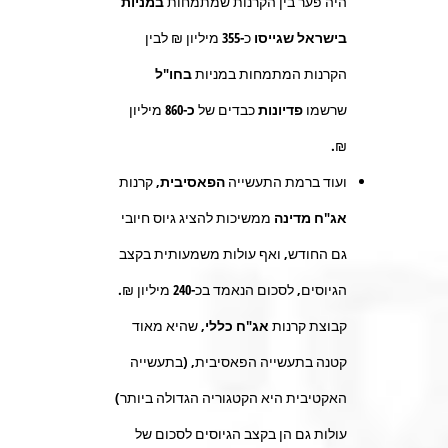
היה פער בין הקרנות שמתמחות
במניות
בישראל שגייסו
כ-
355
מיליון ₪ לבין
הקרנות המתמחות במניות
בחו"ל
שרשמו
פדיונות
כבדים של
כ-860
מיליון
₪.
ועוד ברמת התעשייה
הפאסיבית,
קרנות
אג"ח מדינה
ממשיכות להציג גיוס חיובי
גם החודש, ואף עולות משמעותית בקצב
הגיוסים, לסכום הנאמד בכ-
240
מיליון ₪.
קבוצת קרנות
אג"ח כללי
, שהיא מאוד
קטנה בתעשייה הפאסיבית, (בתעשייה
האקטיבית היא הקטגוריה הגדולה ביותר)
עולות גם הן בקצב הגיוסים לסכום של