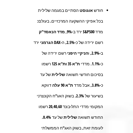
חודש
אוגוסט
הסתיים במגמה שלילית
בכל אפיקי ההשקעה המרכזיים. בעולם:
מדד
S&P500
ירד ב-
9%
,
מדד הנאסד"ק
רשם ירידה של כ-
2.5%,
ה-
DAX
הגרמני
ירד
ב-
2.9%
, ו
הניקיי היפני
רשם ירידה של
כ-
1.1%
. מדדי
ת"א 35
ות"א 125
רשמו
בסיכום חודשי תשואה
שלילית
של עד
כ-
3.8%,
אבל מדד
ת"א 90 עלה
דווקא
בשיעור של
2.3%.
בשוק האג"ח הקונצרני
המקומי מדדי התל-בונד
20,40,60
רשמו
החודש תשואה
שלילית
של עד
0.4%.
לעומת זאת, בשוק האג"ח הממשלתי