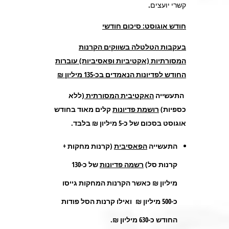
קשרי יועצים.
חודש אוגוסט: סיכום חודשי
בעקבות הטלטלה בשווקים הקרנות
המסורתיות (אקטיביות ופאסיביות) עוברות
החודש לפדיונות הנאמדים בכ-135 מיליון ₪
התעשייה
האקטיבית המסורתית
(ללא
כספיות)
רושמת פדיונות
קלים מאוד בחודש
אוגוסט בסכום של כ-5 מיליון ₪ בלבד.
התעשייה
הפאסיבית
(קרנות מחקות +
קרנות סל)
רשמה פדיונות
של כ-130
מיליון ₪ כאשר הקרנות המחקות גייסו
כ-500 מיליון ₪ ואילו קרנות הסל פודות
החודש כ-630 מיליון ₪.