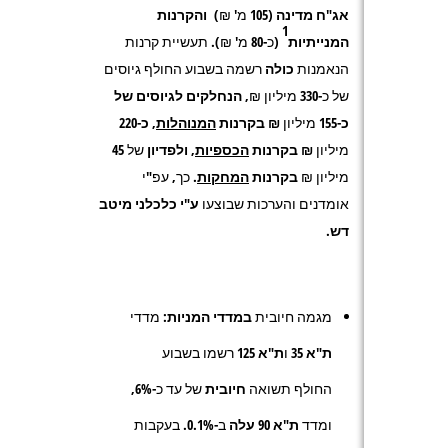
אג"ח מדינה
(105 מ' ₪)
והקרנות
1
המנייתיות
(כ-80 מ' ₪). תעשיית קרנות
הנאמנות
כולה
רשמה בשבוע החולף גיוסים
של כ-
330
מיליון ₪,
הנחלקים לגיוסים של
כ-155
מיליון
₪ בקרנות
המנוהלות
, כ-220
מיליון
₪ בקרנות
הכספיות
,
ולפדיון
של
45
מיליון ₪
בקרנות
המחקות
. כך, עפ"י
אומדנים והערכות שבוצעו
ע"י כלכלני מיטב
דש
.
מגמה חיובית
במדדי המניות:
מדדי
ת"א 35
ו
ת"א 125
רשמו בשבוע
החולף תשואה
חיובית
של עד כ-
6%,
ומדד
ת"א 90 עלה
ב-
0.1%
. בעקבות