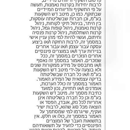
פרסום תשקיף ודיווחים מיידיים,
לרבות יחידות בקרנות נאמנות, תעשה
על פי התשקיף והדיווחים המיידיים
שבתוקף. כמו כן, מיטב דש השקעות
בע"מ, וכן חברות שבשליטתה עוסקות,
בין היתר, בניהול תיקי לקוחות, ניהול
קרנות נאמנות, ניהול קופות גמל, ניהול
קרנות השתלמות, ניהול קרנות פנסיה
וחיתום, ועשוי להיות למי מהן עניין אישי
במסמך זה, לרבות החזקה ו/או ביצוע
עסקה עבור עצמן ו/או עבור אחרים
בניירות ערך ו/או במוצרים פיננסיים
אחרים הנזכרים במסמך זה, ככל
שנזכרים. האמור במסמך זה נאסף
ו/או מתבסס על מידע ממקורות שונים
ולא בוצעה על-ידי מיטב דש השקעות
בע"מ ו/או כל חברה שבשליטתה
בדיקה עצמאית של המידע האמור.
האמור במסמך זה כולל הערכות,
אומדנים ו/או תחזיות, נכון למועד
כתיבת מסמך זה. מיטב דש השקעות
בע"מ וכן כל חברה בשליטתה אינן
אחריות לכל נזק, אובדן, הפסד או
הוצאה מכל סוג שהוא, לרבות ישיר
ועקיף, שייגרמו למי שמסתמך על
האמור במסמך זה, כולו או חלקו. אין
בתשואות העבר של המוצרים
הפיננסיים כדי להעיד על תשואותיהם