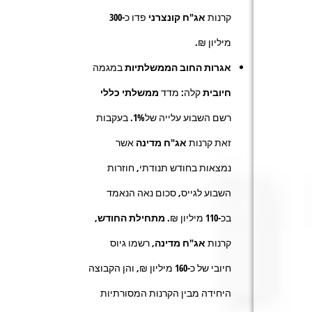
קרנות
אג"ח קונצרני
פדו כ-
300
מיליון ₪.
אגרות החוב הממשלתיות
במגמה
חיובית
קלה
:
מדד
ממשלתי כללי
רשם השבוע עלייה של
1%
. בעקבות
זאת קרנות
אג"ח מדינה
אשר
נמצאות בחודש תנודתי, חוזרות
השבוע לגייס, סכום נאה הנאמד
בכ-
110
מיליון ₪.
מתחילת החודש,
קרנות
אג"ח מדינה,
רשמו גיוס
חיובי של כ-
160
מיליון ₪, והן הקבוצה
היחידה מבין הקרנות המסורתיות