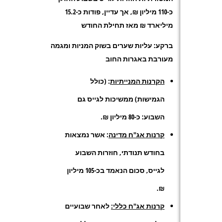
כ-110 מיליון ₪, אך עדיין, פודות כ-15
2
.
מיליארד ₪ מאז תחילת החודש
ברקע: עליות שערים בשוק המניות ומגמה
מעורבת באגרות החוב
הקרנות המנייתיות
: (כולל
הגמישות) ממשיכות לגייס גם
השבוע: כ-80 מיליון ₪.
קרנות אג"ח מדינה
: אשר נמצאות
בחודש תנודתי, חוזרות השבוע
לגייס, סכום הנאמד בכ-105 מיליון
₪.
קרנות אג"ח כללי:
לאחר שבועיים