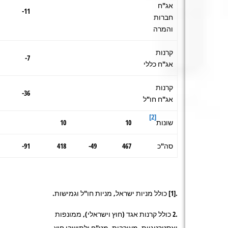
אג"ח
11-
חברות
והמרה
קרנות
7-
אג"ח כללי
קרנות
36-
אג"ח חו"ל
[2]
שונות
10
10
סה"כ
467
49-
418
91-
.[1] כולל מניות ישראל, מניות חו"ל וגמישות.
.2 כולל קרנות אגד (חוץ וישראלי), ממונפות
ואסטרטגיות, מעורבות מט"ח ולתושבי חוץ