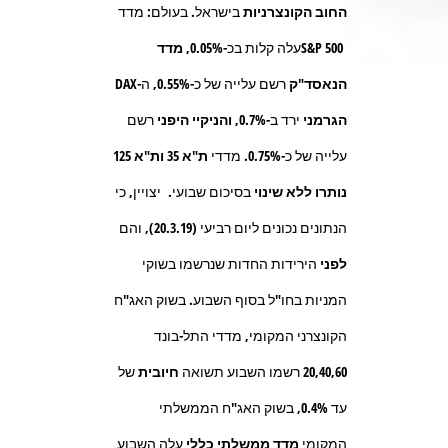
החוב הקונצרניות
בישראל. בעולם: מדד
S&P 500
עלה קלות בכ-
0.05%, מדד
הנאסד"ק
רשם עלייה של כ-
0.55%
,
ה-
DAX
הגרמני
ירד ב-
0.7%, והניקיי היפני
רשם
עלייה של כ-
0.75%.
מדדי
ת"א 35
ות"א 125
נותרו ללא שינוי
בסיכום שבועי
.
יצויין, כי
הנתונים נכונים ליום רביעי (20.3.19), והם
לפני
הירידות החדות שנרשמו בשוקי
המניות בחו"ל בסוף השבוע. בשוק האג"ח
הקונצרני המקומי, מדדי התל-בונד
20,40,60
רשמו השבוע תשואה
חיובית
של
עד
0.4%,
בשוק האג"ח הממשלתי
המקומי
מדד ממשלתי כללי
עלה השבוע