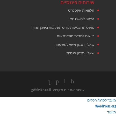
שירותים פיננסיים
הלוואות אקספרס
הצעה למשכנתא
טופס התעניינות קורס השקעות בשוק ההון
רישום לסדנת משכנתאות
שאלון תכנון אישי למשפחה
שאלון תכנון פנסיוני
עיצוב אתרים מקצועי
gWebsite.co.il
מעבר לסרגל הכלים
ודות
WordPress.org
ורדפרס
תיעוד