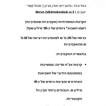
באדיבות : מיטב דש -מורן צביק | מנהל קשרי
יועצים | Moran.Zvik@meitavdash.co.il
הקרנות המסורתיות (אקטיביות ופאסיביות)
רשמו השבוע* גיוסים של כ-185 מיליון שקל:
כניסה של 245 מ' ₪ לפאסיביות ויציאה של 60 מ'
₪ מהאקטיביות
בתעשייה האקטיבית:
קרנות אג"ח מדינה
: ממשיכות
במומנטום החיובי של השבועות
האחרונים ומציגות גיוסים של כ-40
מיליון ₪, הגבוהים ביותר מבין כל
הקטגוריות.