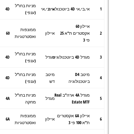
מניות בחו"ל
1
אי.בי.אי 4D ביוטכנולוגיה
אי.בי.אי
4D
(ענפי)
איילון 60
ממונפות
2
אקסטרים ת"א 25
איילון
60
ואסטרטגיות
פי 3
מניות בחו"ל
3
מגדל 4D ביוטכנולוגיה
מגדל
4D
(ענפי)
מיטב D4
מיטב
מניות בחו"ל
4D
4
ביוטכנולוגיה
דש
(ענפי)
מגדל 4A ארה"ב Real
מניות בחו"ל
5
מגדל
4A
Estate MTF
מחקה
איילון 6A אקסטרים
ממונפות
6
איילון
6A
ת"א 100 פי 3
ואסטרטגיות