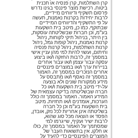
קרן השתלמות, קרן פנסיה או תכנית
ביטוח. רכישת מוצר פיננסי בגינו נדרש
פרסום תשקיף ודיווחים מיידיים,
לרבות יחידות בקרנות נאמנות, תעשה
על פי התשקיף והדיווחים המיידיים
שבתוקף. כמו כן, מיטב בית השקעות
בע"מ, וכן חברות שבשליטתה עוסקות,
בין היתר, בניהול תיקי לקוחות, ניהול
קרנות נאמנות, ניהול קופות גמל, ניהול
קרנות השתלמות, ניהול קרנות פנסיה
וחיתום, ועשוי להיות למי מהן עניין אישי
במסמך זה, לרבות החזקה ו/או ביצוע
עסקה עבור עצמן ו/או עבור אחרים
בניירות ערך ו/או במוצרים פיננסיים
אחרים הנזכרים במסמך זה. האמור
במסמך זה נאסף ו/או מתבסס על
מידע ממקורות שונים ולא בוצעה
על-ידי מיטב בית השקעות ו/או כל
חברה שבשליטתה בדיקה עצמאית של
המידע האמור. האמור במסמך זה כולל
הערכות, אומדנים ו/או תחזיות. מיטב
בית השקעות בע"מ וכן כל חברה
בשליטתה אינן אחריות לכל נזק, אובדן,
הפסד או הוצאה מכל סוג שהוא,
לרבות ישיר ועקיף, שייגרמו למי
שמסתמך על האמור במסמך זה, כולו
או חלקו. אין בתשואות העבר של
המוצרים הפיננסיים כדי להעיד על