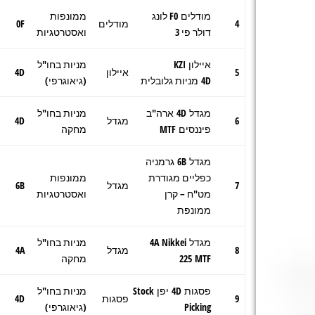
מודלים F0 לונג
ממונפות
4
מודלים
0F
דולר פי 3
ואסטרטגיות
איילון KZI
מניות בחו"ל
5
איילון
4D
4D מניות גלובלית
(גיאוגרפי)
מגדל 4D ארה"ב
מניות בחו"ל
6
מגדל
4D
פיננסים MTF
מחקה
מגדל 6B גרמניה
כפליים מגודרת
ממונפות
7
מגדל
6B
מט"ח – קרן
ואסטרטגיות
ממונפת
מגדל 4A Nikkei
מניות בחו"ל
8
מגדל
4A
225 MTF
מחקה
פסגות 4D יפן Stock
מניות בחו"ל
9
פסגות
4D
Picking
(גיאוגרפי)