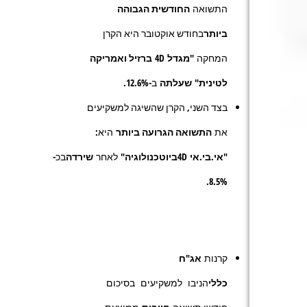
התשואה
החודשית הגבוהה
ביותר
בחודש אוקטובר היא הקרן
המחקה
"מגדל
4D
ברזיל ואמריקה
לטינית"
שעלתה
ב-
12.6%
.
בצד השני, הקרן שהשיגה למשקיעים
את
התשואה הגרועה ביותר
היא:
"
אי.בי.אי
4D
ביוטכנולוגיה"
לאחר
שירדה
בכ-
.
8.5%
קרנות
אג"ח
כללי
הניבו למשקיעים בסיכום