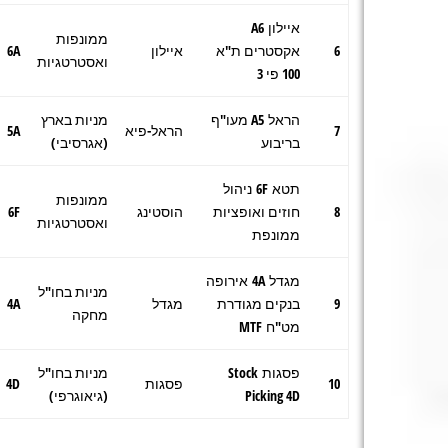
איילון A6
ממונפות
6
אקסטרים ת"א
איילון
6A
ואסטרטגיות
100 פי 3
הראל A5 מעו"ף
מניות בארץ
7
הראל-פיא
5A
בריבוע
(אגרסיבי)
תטא 6F ניהול
ממונפות
8
חוזים ואופציות
הוסטינג
6F
ואסטרטגיות
ממונפת
מגדל 4A אירופה
מניות בחו"ל
9
בנקים מגודרת
מגדל
4A
מחקה
מט"ח MTF
פסגות Stock
מניות בחו"ל
10
פסגות
4D
Picking 4D
(גיאוגרפי)