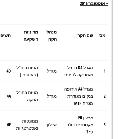
– אוקטובר 2016
מנהל
מדיניות
מס'
שם הקרן
חשיפה
הקרן
השקעה
מגדל D4 ברזיל
מניות בחו"ל
1
מגדל
4D
ואמריקה לטינית
(גיאוגרפי)
מגדל A4 אירופה
מניות בחו"ל
2
בנקים מגודרת
מגדל
4A
מחקה
מט"ח MTF
איילון F0
ממונפות
3
אקסטרים דולר
איילון
0F
ואסטרטגיות
פי 3