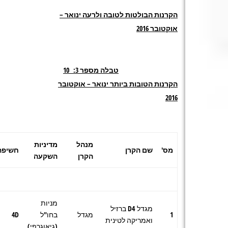
הקרנות הבולטות לטובה ולרעה ינואר –
אוקטובר 2016
טבלה מספר 3: 10
הקרנות הטובות ביותר ינואר – אוקטובר
2016
מנהל
מדיניות
מס'
שם הקרן
חשיפה
הקרן
השקעה
מניות
מגדל D4 ברזיל
1
מגדל
בחו"ל
4D
ואמריקה לטינית
(גיאוגרפי)