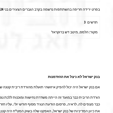
בפרט ירידה חריפה בהשתתפות נרשמה בקרב הגברים הצעירים בני 18-24 (תרשים 3). מגמה זו עלולה לשקף בעיה מבנית במשק שתקשה על הצמיחה.
תרשים 3
מקור: הלמס, מיטב דש ברוקראז'
בנק ישראל לא ניצל את ההזדמנות
אם בנק ישראל היה יכול להפיק איזושהי תועלת מהורדת ריבית קטנה שע
הורדת הריבית כבר במועד זה הייתה משדרת נחישות ומוכנות ללכת נג
כבר מצפים לה. לראיה, פרסום הודעת הנגיד מסוף חודש יולי, עליו ח
את כיוון המדיניות של בנק ישראל, האפקט שלה בשוק המט"ח היה קטן ו