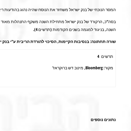
המסר הנוכחי של בנק ישראל משחזר את הנוסח שהיה נהוג בהודעות ריבית בין נובמבר 2015 לפברואר 2017 . בתקופה זו השקל התחז
בסה"כ, הרקורד של בנק ישראל מתחילת השנה משקף התנהלות מאוד זה
השנה, בניגוד למגמה בשנים הקודמות (תרשים 4).
שורה תחתונה: בנסיבות הקיימות, הסיכוי להורדת הריבית ע"י בנק
תרשים 4
מקור: Bloomberg, מיטב דש ברוקראז'
נתונים נוספים