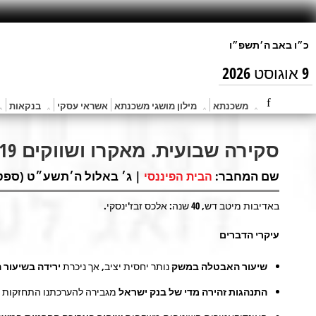
9 אוגוסט 2026
משכנתא
מילון מושגי משכנתא
אשראי עסקי
בנקאות
סקירה שבועית. מאקרו ושווקים 02/09/2019
שם המחבר:
| ג׳ באלול ה׳תשע״ט (ספט 3, 2019) 
הבית הפיננסי
באדיבות מיטב דש, 40 שנה: אלכס זבז'ינסקי.
עיקרי הדברים
שיעור האבטלה במשק
נותר יחסית יציב, אך ניכרת
ירידה בשיעור
התנהגות זהירה מדי של בנק ישראל
מגבירה להערכתנו התחזקות ה