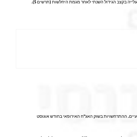
ייה בקצב הגידול השנתי לאחר מגמת היחלשות (תרשים 5).
ה בחודש אוגוסט ברמה של 0.9% והייתה נמוכה מהתחזית מחזקת תמיכה בצעדים ממריצים ע"י ה-ECB בעוד כשבועיים. ההתרחשויות בשוק האג"ח האירופאי בחודש אוגוסט