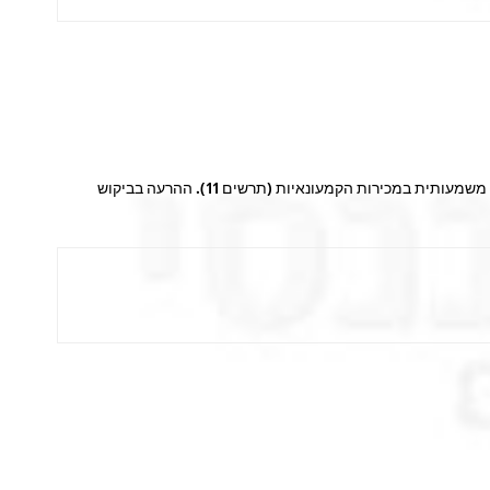
למרות שנתוני הצמיחה ברבעון השני ביפן היו דווקא סבירים, ניכרת חולשה בנתונים הכלכליים השוטפים. לאחר היחלשות הייצור התעשייתי, חלה הרעה משמעותית במכירות הקמעונאיות (תרשים 11). ההרעה בביקוש