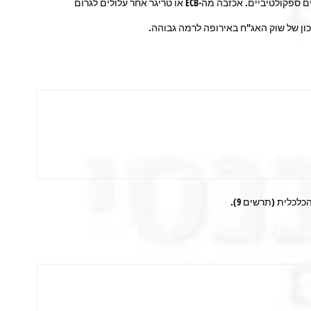
כפי שכתבנו באחת הסקירות הקודמות, להערכתנו, חלק גדול מהפירמידה של האג"ח בתשואות השליליות נתמכת ע"י המשקיעים בטווח קצר מטעמים ספקולטיביים. אכזבה מה-ECB או טריגר אחר עלולים לגרום
ן של שוק האג"ח באירופה לרמה גבוהה.
כלית (תרשים 9).