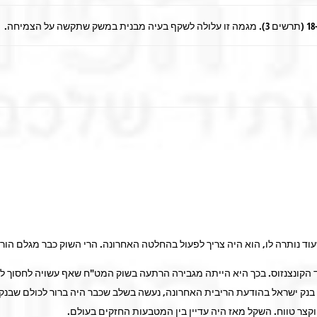
וד נותרה לו, הוא היה צריך לפעול בהחלטה האחרונה. הרי השוק כבר מגלם הור
ד הקונצנזוס. בכך היא הייתה מגבירה הרתעה בשוק המט"ח שאף עשויה לחסוך 
זר בנק ישראל בהודעת הריבית האחרונה, נעשה בשלב שכבר היה ברור לכולם שבנק
קצר טווח. השקל מאז היה עדיין בין המטבעות החזקים בעולם.