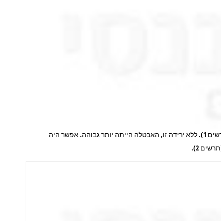
מתחילת 2018 לא נרשמו שינויים גדולים בשיעור האבטלה במשק בגילאי 25-64, אך בחודשים האחרונים ניכרת ירידה חדה בהשתתפות בכוח העבודה (תרשים 1). ללא ירידה זו, האבטלה הייתה יותר גבוהה. אפשר היה
ים 2).