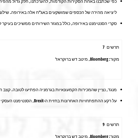
ליציאה מהירה של הכספים שמושקעים באג"ח אלה באירופה. שילוב 
סקרי הסנטימנט באירופה, כולל במגזר השירותים ממשיכים בעיקר להצב
תרשים 7
מקור: Bloomberg, מיטב דש ברוקראז'
מנגד, נציין שהמכירות הקמעונאיות בגרמניה הפתיעו לטובה. קצב ה
על רקע ההתפתחויות האחרונות בחזית ה-Brexit, הסנטימנט העסקי באנגליה ירד לרמה נמוכה יותר מאשר לאחר הצבעת ה-Brexit (תרשים 10).
תרשים 9
מקור: Bloomberg, מיטב דש ברוקראז'