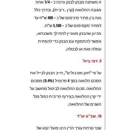
זו משתנה מבנק לבנק והינה כ – 1/4 אחוז
מגובה ההלוואה (קרן , ריבית), ובדרך כלל
נעה בין מחיר מינימום של כ – 400 ש”ח עד
למחיר מקסימום של כ – 5,500 ש”ח.
מכיוון שהבנק מעוניין לתת לך משכנתא,
אפשר להתמקח עם הבנק כדי להפחית
עמלה זאת או לבטלה.
9. דמי ביול
על פי “חוק מס בולים”, חייב הבנק לבייל את
הסכם הלוואה בסך 4 פרומיל (0.4%) מסכום
ההלוואה. סכום ההלוואה לביטול מחושב על
ידי קרן ההלוואה בצירוף הריבית כפול מס’
השנים של ההלוואה.
10. שכ”ט עו”ד
שכר טרחת עורך הדין הינו פועל יוצא של