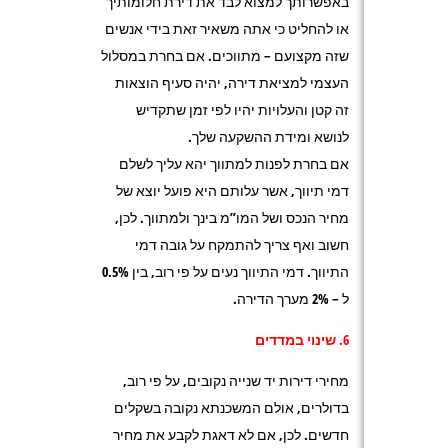
באפשרותך למצוא לבד את דירת חלומותיך
או להחליט כי אתה משאיר זאת בידי אנשים
שזה מקצועם – מתווכים. אם בחרת במסלול
העצמי למציאת דירה, יהיה סעיף הוצאות
זה קטן והעלויות יהיו לפי זמן שתקדיש
לנושא ומידת ההשקעה שלך.
אם בחרת לפנות למתווך יהא עליך לשלם
דמי תיווך, אשר עלותם היא פועל יוצא של
מחיר הנכס ושל המו”מ בינך ולמתווך. לכן,
חשוב ואף צריך להתמקח על גובה דמי
התיווך. דמי התיווך נעים על פי רוב, בין 0.5%
ל – 2% מערך הדירה.
6. שינוי במדדים
מחירי דירות יד שנייה נקובים, על פי רוב,
בדולרים, אולם המשכנתא נקובה בשקלים
חדשים. לכן, אם לא דאגת לקבע את מחיר