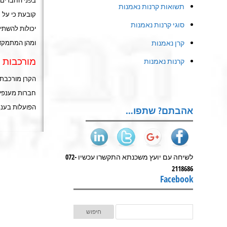
בפני החברים 
תשואות קרנות נאמנות
קובעת כי על 
סוגי קרנות נאמנות
יכולות להשתיי
קרן נאמנות
ומהן המתמקדו
מורכבות 
קרנות נאמנות
הקרן מורכבת 
חברות מענפים
הפועלות בענף 
אהבתם? שתפו…
לשיחה עם יועץ משכנתא התקשרו עכשיו 072-
2118686
Facebook