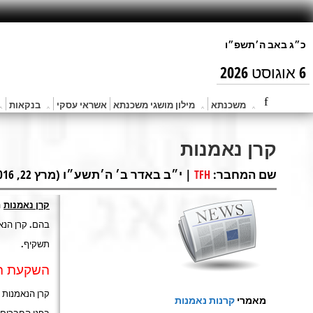
6 אוגוסט 2026
משכנתא
מילון מושגי משכנתא
אשראי עסקי
בנקאות
קרן נאמנות
שם המחבר:
| י״ב באדר ב׳ ה׳תשע״ו (מרץ 22, 2016) |
TFH
קרן נאמנות
ה
בהם. קרן הנא
תשקיף.
השקעת ה
קרן הנאמנות 
מאמרי
קרנות נאמנות