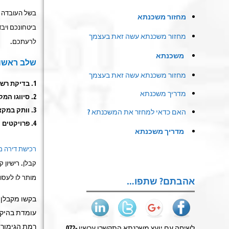
בשל העובדה כ
מחזור משכנתא
ביטחונכם ויב
מחזור משכנתא עשה זאת בעצמך
לרעתכם.
משכנתא
שלב ראשון
מחזור משכנתא עשה זאת בעצמך
בדיקת רשיו
מדריך משכנתא
סיווגו המקצ
וותק במקצו
האם כדאי למחזר את המשכנתא ?
פרויקטים 
מדריך משכנתא
רכישת דירה מ
קבלן. רישיון 
מותר לו לעסוק
אהבתם? שתפו…
בקשו מקבלן 
עומדת בהיקף
רמת הגימור, 
לשיחה עם יועץ משכנתא התקשרו עכשיו 072-