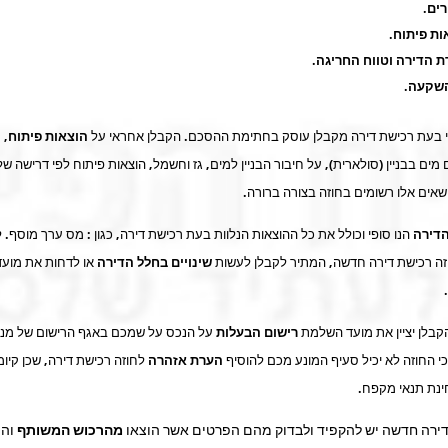
ים.
ות פיתוח.
ת הדירה וטווח החריגה.
שקעה.
 בעת רכישת דירה מקבלן עוסק בחתימת ההסכם. הקבלן אחראי על
הוצאות פיתוח
, 
ים בבניין (סולארית), על חיבור הבניין למים, גז וחשמל, הוצאות פיתוח לפי דרישה של
נושאים אלו רשומים בחוזה בצורה ברורה.
הדירה
הנו סופי וכולל את כל ההוצאות הנלוות בעת רכישת דירה, כגון : מס ערך מוסף. 
ה רכישת דירה חדשה, המתיר לקבלן לעשות
שינויים בחלל הדירה
או לדחות את מועד
הקבלן יציין את מועד השלמת
רישום הבעלות
על הנכס על שמכם באגף הרישום של מנ
כי החוזה לא יכיל סעיף המונע מכם להוסיף
הערת אזהרה
לחוזה רכישת דירה, שכן קיומ
ינת תנאי מקפח.
ירה חדשה יש להקפיד ולבדוק מהם הפרטים אשר הוצאו
מהרכוש המשותף
והת