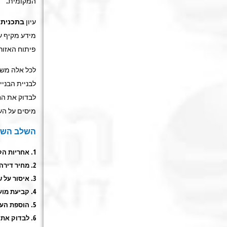
המקומית.
עיון
בתכנית ב
מידע מקיף ע
פיתוח האזור 
לכל אלה משמ
לבניית הבני
לבדוק את החו
מיסים על הע
השלב השלי
אחריות הק
מחיר דירה 
איסור על ש
קביעת מוע
הוספת הע
לבדוק את 