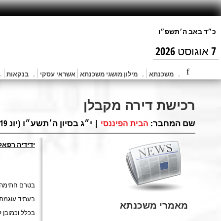
7 אוגוסט 2026
משכנתא
מילון מושגי משכנתא
אשראי עסקי
בנקאות
רכישת דירה מקבלן
שם המחבר:
| י״ג בסיון ה׳תשע״ו (יונ 19, 2016) |
הבית הפיננסי
ידידיה רפאל
בטרם חתימה ע
בעתיד עוגמת נ
מאמרי משכנתא
בכלל וכמובן 