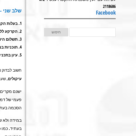
2118686
שלב שני – 
Facebook
בעלות הקב
הקרקע ללא
תשלום היוו
תוכניות בנ
עיון בתכנית
חשוב לבדוק א
עיקולים
, שעב
ישנם מקרים 
פעמי של דמי 
הסכמה בעת ה
במידה ולא שו
בעתיד. כמו כ