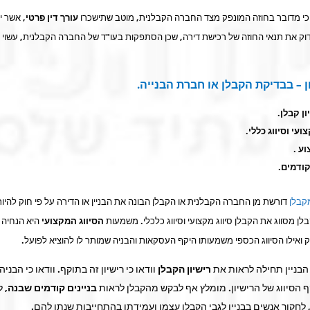
י מדובר בחוזה המונפק מצד החברה הקבלנית, מוטב שתישכרו
עורך דין פרטי
, אשר י
דוק את תנאי החוזה של רכישת דירה, שכן הסתפקות בעו"ד של החברה הקבלנית, עשוי ל
 – בבדיקת הקבלן או חברת הבנייה.
ן קבלן.
ועי וסיווג כללי.
ע .
קודמים.
קבלן
דורשת מן החברה הקבלנית או הקבלן הבונה את הבניין או הדירה על פי חוק להיו
קבלן מסווג את הקבלן סיווג מקצועי וסיווג כלכלי. משמעות
הסיווג המקצועי
היא הנחיה 
 ואילו הסיווג הכספי משמעותו היקף העסקאות והבניה שמותר לו להוציא לפועל.
הבניין תחילה לראות את
רישיון הקבלן
וודאו כי רישיון זה בתוקף. וודאו כי הבנ
 הסיווג של הרישיון. מומלץ אף לבקש מהקבלן לראות
בניינים קודמים שבנה
, 
לחקור אנשים בבניין לגבי הקבלן עצמו ועמידתו בהתחייבות שנתן להם.