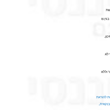
שת
גין צו
ון.
 לא
 וללא
ת להוראת
בנקאית,