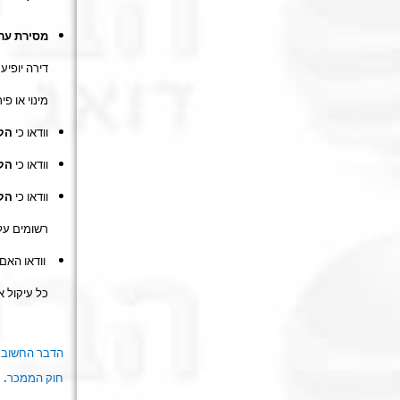
מסירת ער
דירה יופיע
מינוי או פ
וודאו כי
הק
וודאו כי
הק
וודאו כי
הק
רשומים על
וודאו האם
כל עיקול א
הדבר החשוב ב
חוק הממכר. ח