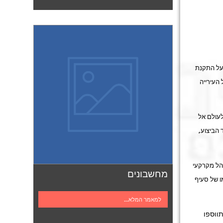
על התקנת
 העירייה
לעולם אל
 הביצוע,
הל מקרקעי
מחשבונים
ו של סעיף
למאמר המלא...
ווספו