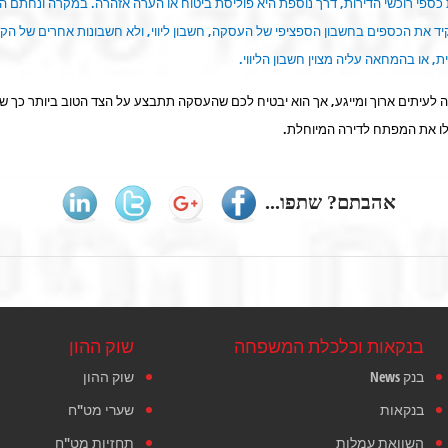
ספי רוכשי הדירות, דרך נוספת היא פוליסת ביטוח או הערה אזהרה. במקרה ונחתם ה
ד את הכספים בחשבון הספציפי של העסקה, חשבון ליווי, ולא חשבונות אחרים של הקבל
 או בהמחאה עליה מצוין חשבון הליווי.
 לעיתים ארוך ומייגע, אך הוא יבטיח לכם שהעסקה תתבצע על הצד הטוב ביותר כך ש
ו את המפתח לדירה המיוחלת.
אהבתם? שתפו...
בנקאות וכלכלת המשפחה
שוק ההון
בנק News
שוק ההון
בנקאות
שערי מט"ח
השוואת עמלות
תחזיות מט"ח