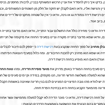
ן. בדקו איך ניתן להסדיר את עניין הרכוש המשותף בבניין, לרבות: מחסנים, כניסת
ניין והגישה אליו. ודאו האם לקבלן יש חזקה על חלק מן השטחים המשותפים, וכמ
 רכישת דירה צמודת גג או גינה, וודאו כי אין על שטחה מתקנים של דיירים אחר
 ביוב ועוד.
ירה וודאו כי מחירה כולל את התשלום עבור החנייה, וודאו האם מדובר בחנייה 
כם, וודאו שמא מדובר בחנייה מקורה וציינו בסעיפי החוזה את מיקומה של חנייתכ
לן מחויב
על סמך החוזה שנקבע בעת
רכישת דירה
כי יספק לכם חיבור לכבלים, ג
זיה או שמא הוא מחויב רק להכנת החיבורים. ומה כלול בסעיף הוצאות הפיתוח 
ועוד) והאם הוא מופיע בחוזה רכישת דירה.
קיים סעיף בחוזה המגדיר באופן מדויק את
מועד מסירת הדירה
, ומהו
טווח החר
שהוא למעלה משלושה חודשי חריגה, הנו מקפח). במידה וקיימים סעיפים של חר
יש לוודא מהו גובה הפיצויים המגיעים לכם בגין חריגה שאיננה באשמת הקבלן.
 חריגה מהמועד הקבוע בחוזה היא בבחינת הפרת חוזה.
ל חוזה רכישת דירה, וודאו כי מוכר הדירה לא יקבל למעלה מחמישה עשר אחוז
 במקרים בהם הבטיח את ההשקעה באמצעות הדרכים הבאות :