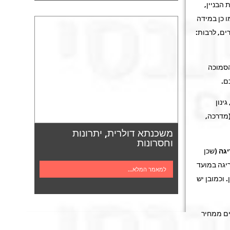
 הבניין,
ו כן במידה
ים, לרבות:
הסמוכה
ם.
ינון
(מדרכה,
משכנתא דולרית, יתרונות
וחסרונות
יגה
(שכן
יגה במועד
למאמר המלא...
 וכמובן יש
ים ממחיר