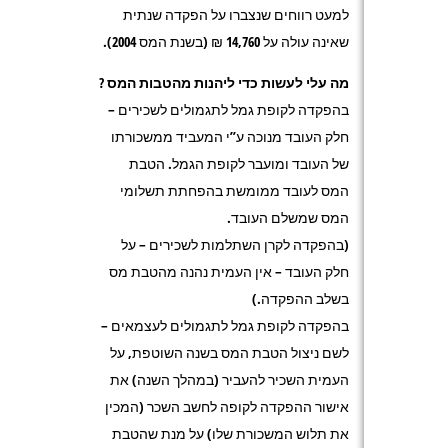
למעט רווחים שנצברו על הפקדה שנתית
שאינה עולה על 14,760 ₪ (בשנת המס 2004).
מה עלי לעשות כדי ליהנות מהטבות המס ?
בהפקדה לקופת גמל לתגמולים לשכירים –
חלק העובד מנוכה ע”י המעביד ממשכורתו
של העובד ומועבר לקופת הגמל. הטבת
המס לעובד ממומשת בהפחתת תשלומי
המס שמשלם העובד.
(בהפקדה לקרן השתלמות לשכירים – על
חלק העובד – אין העמית נהנה מהטבת מס
בשלב ההפקדה.)
בהפקדה לקופת גמל לתגמולים לעצמאים –
לשם ניצול הטבת המס בשנה השוטפת, על
העמית השכיר להעביר (במהלך השנה) את
אישור ההפקדה לקופה לחשב השכר (המכין
את תלוש המשכורת שלו) על מנת שהטבת