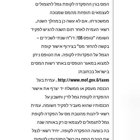
המס בגין ההפקדה לקופת גמל לתגמולים
לעצמאים תופחת מהמס שמנוכה
ממשכורתו. אם לא עשה כן במהלך השנה,
רשאי העמית לאחר תום השנה להגיש לפקיד
השומה “טופס 135: דו”ח שנתי לשכירים –
בקשה להחזר מס” בצירוף אישור קופת
הגמל על הפקדותיו לקופה. את הטופס ניתן
למצוא במאגר הטפסים באתר רשות המסים
בישראל בכתובת:
http://www.mof.gov.il/taxes . עמית בעל
הכנסה מעסק או ממשלח יד יצרף את אישור
ההפקדה לקופת גמל לדין וחשבון על
הכנסותיו שהוא מעביר לפקיד השומה. עמית
רשאי ליהנות מהטבת מס על הפקדה לקופת
גמל לתגמולים לעצמאים רק באותה שנה
בה בוצעה ההפקדה לקופה. יחיד רשאי לנצל
את הטבת המס גם בשל הפקדותיו לקופות