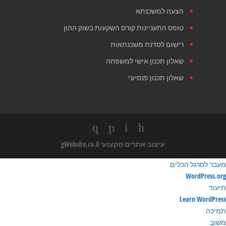
הצעה למשכנתא
טופס התעניינות קורס השקעות בשוק ההון
רישום לסדנת משכנתאות
שאלון תכנון אישי למשפחה
שאלון תכנון פנסיוני
עיצוב אתרים מקצועי
gWebsite.co.il
מעבר לסרגל הכלים
ודות
WordPress.org
ורדפרס
תיעוד
Learn WordPress
תמיכה
משוב