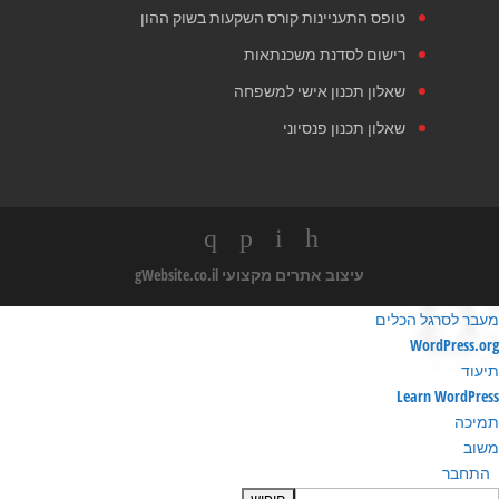
טופס התעניינות קורס השקעות בשוק ההון
רישום לסדנת משכנתאות
שאלון תכנון אישי למשפחה
שאלון תכנון פנסיוני
עיצוב אתרים מקצועי
gWebsite.co.il
מעבר לסרגל הכלים
ודות
WordPress.org
ורדפרס
תיעוד
Learn WordPress
תמיכה
משוב
התחבר
חיפוש