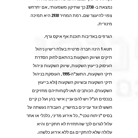
נמצאת ב- 2730 כך שתיקון משמעותי, אם יתרחש
צפוי להיעצר שם. רמת המחיר 2930 היא תמיכה
מינורית.
הגרפים באדיבות תוכנת אף איקס גרף.
תטא 1 הינה חברה פרטית בעלת רישיון ניהול
תיקים ושיווק השקעות בהתאם לחוק הסדרת
העיסוק בייעוץ השקעות, שיווק השקעות וניהול
תיקי השקעות, התשנ"ה-1995, העוסקת בניהול
תיקי השקעות ובשיווק השקעות (ולא בייעוץ
השקעות). הכותבים ו/או לקוחותיהם מחזיקים
בנכסים הנ"ל ויש להם עניין אישי בהן ועל כן קיים
חשש לניגוד עניינים במישרין. העבודה נעשתה על
בסיס "ניתוח טכני", כל אירוע מדיני, כלכלי או אחר
עלול לגרום לכך שהתחזית לא תתקיים והיא
עלולה שלא להתקיים גם ללא אירוע כלשהו.