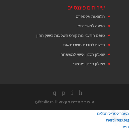
שירותים פיננסיים
הלוואות אקספרס
הצעה למשכנתא
טופס התעניינות קורס השקעות בשוק ההון
רישום לסדנת משכנתאות
שאלון תכנון אישי למשפחה
שאלון תכנון פנסיוני
עיצוב אתרים מקצועי
gWebsite.co.il
מעבר לסרגל הכלים
ודות
WordPress.org
ורדפרס
תיעוד