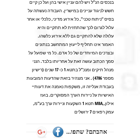
בנכסים הנ”ל ויש להם עניין אישי בהן ועל כן קיים
חשש לניגוד עניינים במישרין. העבודה נעשתה על
בסיס “ניתוח טכני”, כל אירוע מדיני, כלכלי או אחר
עלול לגרום לכך שהתחזית לא תתקיים והיא
עלולה שלא להתקיים גם ללא אירוע כלשהו.
האמור אינו תחליף לייעוץ המתחשב בנתונים
ובצרכים המיוחדים של כל אדם. כל מי שפועל על
סמך הכתוב עושה זאת על אחריותו בלבד. הנני
מנהל תיקים ומנכ”ל בתטא 1 כ- 17 שנים (רישיון
מספר 4786) . אני מצהיר בזאת שהדעות המובעות
בעבודת אנליזה זו, משקפות נאמנה את דעותיי
האישיות על ניירות הערך המסוקרים. בועז
אילון,,MBA תטא 1 השקעות וניירות ערך בע”מ,
עמק רפאים 7 ירושלים
אהבתם? שתפו...