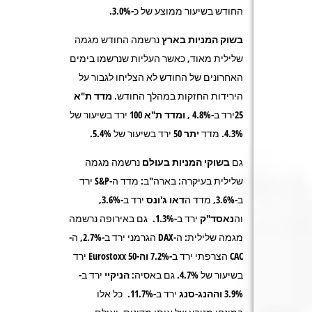
החודש בשיעור ממוצע של כ-3.0%.
בשוק המניות בארץ
נרשמה החודש מגמה
שלילית מאוד, כאשר העליות שנרשמו בימים
האחרונים של החודש לא הצליחו לגבור על
הירידות החזקות במהלך החודש.
מדד ת"א
25ירד ב-4.8%
, ומדד ת"א 100
ירד בשיעור של
4.3%. מדד
יתר 50
ירד בשיעור של 5.4%.
גם
בשוקי המניות בעולם
נרשמה מגמה
שלילית בעיקרה: בארה"ב: מדד ה-
S&P
ירד
ב-3.6%, מדד ה
דאו ג'ונס
ירד ב-3.6%,
וה
נאסד"ק
ירד ב-1.3%. גם באירופה נרשמה
מגמה שלילית: ה-
DAX
הגרמני ירד ב-2.7%, ה-
CAC
הצרפתי ירד ב-7.2%
וה-Eurostoxx 50
ירד
בשיעור של 4.7%. גם באסיה:
הניקיי
ירד ב-
3.9%
וההנג-סנג
ירד ב-11.7%. כל אלו