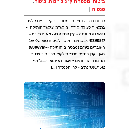
,
,
ביטוח
מספר תיקי ניכויים ח. ביטוח
|
פנסיה
קרנות פנסיה ותיקות - מספרי תיקי ניכויים גילעד
גמלאות לעובדים דתיים בע"מ (גילעד הותיקה) –
930176383 יוזמה – קרן פנסיה לעצמאים בע"מ –
935896647 מבטחים – מוסד לביטוח סוציאלי של
העובדים בע"מ (מבטחים הותיקה) – 930003918
מגן – קרן פנסיה מרכזית לקואופרציה ביצרנות
תחבורה ושירותים – אגודה שיתופית בע"מ –
936071042 נתיב – קרן הפנסיה [...]