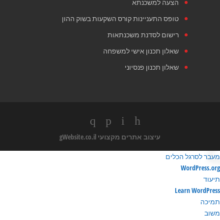
הצעה למשכנתא
טופס התעניינות קורס השקעות בשוק ההון
רישום לסדנת משכנתאות
שאלון תכנון אישי למשפחה
שאלון תכנון פנסיוני
עיצוב אתרים מקצועי
gWebsite.co.il
מעבר לסרגל הכלים
ודות
WordPress.org
ורדפרס
תיעוד
Learn WordPress
תמיכה
משוב