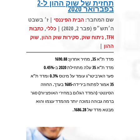
תחזית של שוק ההון ל-2
בפברואר 2020
שם המחבר:
| ז׳ בשבט
הבית הפיננסי
ה׳תש״פ (פבר 2, 2020) |
,
כללי
כתבות
,
,
,
TFH
ניתוח שוק
סקירות שוק ההון
שוק
|
ההון
מדד ת”א 35, מחיר אחרון: 1690.88
מדד ת”א 35 עלה מתחילת 2020 ב-0.45%
פער הארביטר’ג עומד על מינוס 0.3% ומדד ת”א
35 אמור לפתוח בירידה-1685 בערך. החוזה
הסינטטי (המדד הגלום במחירי האופציות) סגר
ברמה גבוהה נמוכה יותר מהמדד עצמו והוא
מבטא מדד של 1686.28.