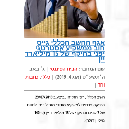
אגף החשב הכללי גייס
חוב ממשקיע אסטרטגי
יפני בהיקף של 15 מיליארד
יין
שם המחבר:
| ג׳ באב
הבית הפיננסי
ה׳תשע״ט (אוג 4, 2019) |
,
כללי
כתבות
|
TFH
חשב הכללי, רוני חזקיהו, ביצע ב 29/07/2019
הנפקה פרטית למשקיע מוסדי מוביל ביפן לטווח
של 7 שנים ובהיקף של 15 מיליארד יין (כ- 140
מיליון דולר).