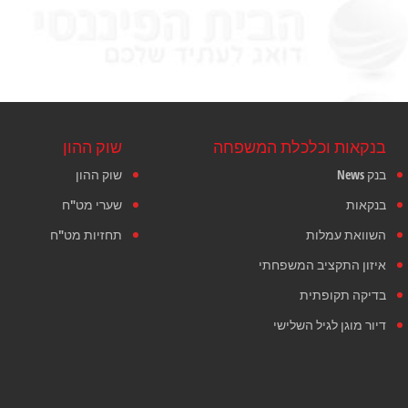
בנקאות וכלכלת המשפחה
שוק ההון
בנק News
שוק ההון
בנקאות
שערי מט"ח
השוואת עמלות
תחזיות מט"ח
איזון התקציב המשפחתי
בדיקה תקופתית
דיור מוגן לגיל השלישי