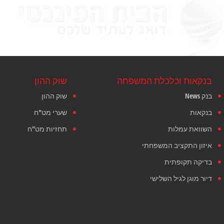
בנקאות וכלכלת המשפחה
שוק ההון
בנק News
שוק ההון
בנקאות
שערי מט"ח
השוואת עמלות
תחזיות מט"ח
איזון התקציב המשפחתי
בדיקה תקופתית
דיור מוגן לגיל השלישי