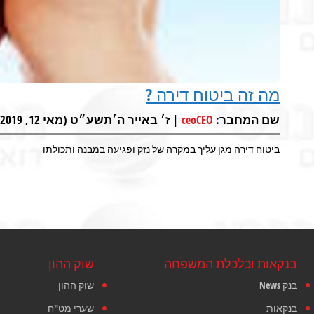
מה זה ביטוח דירה ?
שם המחבר:
| ז׳ באייר ה׳תשע״ט (מאי 12, 2019) |
ceoCEO
ביטוח דירה מגן עליך במקרה של נזק ופגיעה במבנה ותכולתו
בנקאות וכלכלת המשפחה
שוק ההון
בנק News
שוק ההון
בנקאות
שערי מט"ח