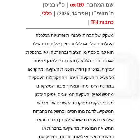
שם המחבר:
| כ״ז בניסן
ceoCEO
ה׳תשפ״ו (אפר 14, 2026) |
,
כללי
|
כתבות TFH
משקלן של חברות ציבוריות ופרטיות בכלכלה
העולמית הולך וגדל לרוב רצונן של חברות אילו
הוא לגייס כסף מן הציבור (בהפרטה ו/או בהנפקת
אגרות חוב – הלוואה) וזאת כדי ו לממן צמיחה
עסקית, צרכי הון חוזר, תוכניות השקעה ומחקר או
כל פעילות השקעה ומימון מהמקובלות העסקיות
במדינת היעד מחד ומאידך ציבור המשקעים
מחפש אפיקי השקעה המייצגים אפיק חיסכון
מיטבי, שקוף ומפוקח. בהקשרים אלו מבקש
המשקיע, לדעת מהו הסיכון בהשקעה בחברות
אילו או בהעמדת אשראי לאותן חברות והאם
התשואה המוצעת, מהשקעה בחברות או
בהעמדת אשראי לאותן חברות, מצדיק את