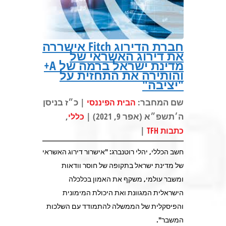
חברת הדירוג Fitch אישררה
את דירוג האשראי של
מדינת ישראל ברמה של A+
והותירה את התחזית על
"יציבה"
שם המחבר:
| כ״ז בניסן
הבית הפיננסי
ה׳תשפ״א (אפר 9, 2021) |
,
כללי
|
כתבות TFH
חשב הכללי, יהלי רוטנברג: "אישרור דירוג האשראי
של מדינת ישראל בתקופה של חוסר וודאות
ומשבר עולמי, משקף את האמון בכלכלה
הישראלית המגוונת ואת היכולת המימונית
והפיסקלית של הממשלה להתמודד עם השלכות
המשבר".