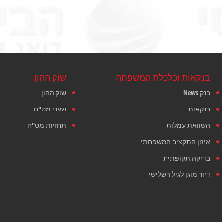
בנקאות וכלכלת המשפחה
שוק ההון
בנק News
שוק ההון
בנקאות
שערי מט"ח
השוואת עמלות
תחזיות מט"ח
איזון התקציב המשפחתי
בדיקה תקופתית
דיור מוגן לגיל השלישי