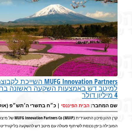
G Innovation Partners
למיטב דש באמצעות השקעה ראשונה בחברת
4 מיליון דולר
שם המחבר:
| כ״ח בתשרי ה׳תש״פ (אוק 27, 2019) 
הבית הפיננסי
המובילה ביפן נכנסת לשיתוף פעולה עם מיטב דש להשקעה בליקווידיטי