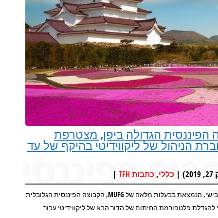
MUF השייכת לקבוצה הפיננסית הגדולה ביפן, מצטרפת
 הניהול של ליקווידיטי בהיקף של עד
|
,
|
כללי
כתבות TFH
קרן ההון סיכון התאגידית (MUFG Innovation Partners Co (MUIP של מיצובישי, הנמצאת בבעלות מלאה של MUFG, הקבוצה הפיננסית הגלובלית
 להגדלת פלטפורמת החיתום של הדור הבא של ליקווידיטי עבור