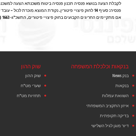
פנסיה: סעיף 14 לחוק פיצויי פיטורין. נקודת המוצא מוכרת לכול
אם מתקיימים החריגים הקבועים בחוק פיצויי פיטורים, התשכ"ג- 1663 ( להלן: "החוק"(. בתוך הפער שבין קצוות [...]
בנקאות וכלכלת המשפחה
שוק ההון
בנק News
שוק ההון
בנקאות
שערי מט"ח
השוואת עמלות
תחזיות מט"ח
איזון התקציב המשפחתי
בדיקה תקופתית
דיור מוגן לגיל השלישי