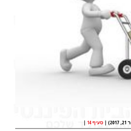
 |
|
סעיף 14