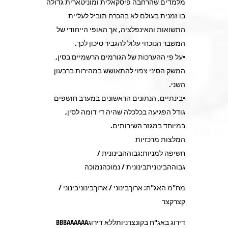
מלמדים שהרחבה פיסקאלית ומוניטארית גדולה
בו זמנית בעולם לא בהכרח תוביל לעליית
התשואות והאינפלציה, אך האופי הייחודי של
המשבר הנוכחי עלול להגביר סיכון לכך.
•על פי ההערכות של הגורמים הרשמיים בסין,
המשק הסיני צפוי להתאושש במהירות ברבעון
השני.
•בינתיים, הנתונים הראשונים במערב חושפים
גודל הפגיעה בכלכלה שהיה די דומה לסין,
במיוחד במגזר השירותים.
המלצות מרכזיות
חשיפה למניות:גבוההבינונית /
גבוההבינוניתבינונית / נמוכהנמוכה
מח"מ האג"ח: ארוךבינוני / ארוךבינוניבינוני /
קצרקצר
דירוג באג"ח בקונצרניותללא דירוגBBBAAAAAA