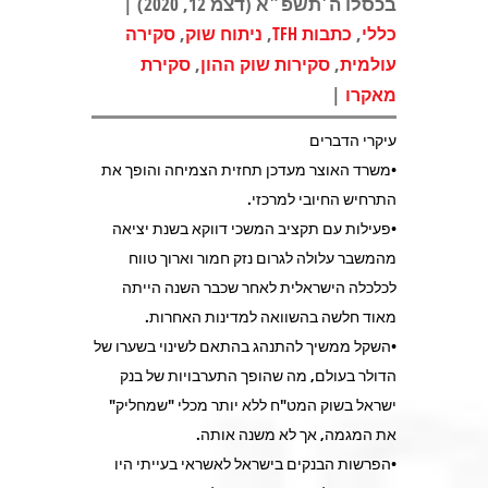
בכסלו ה׳תשפ״א (דצמ 12, 2020) |
,
,
,
כללי
כתבות TFH
ניתוח שוק
סקירה
,
,
עולמית
סקירות שוק ההון
סקירת
|
מאקרו
עיקרי הדברים
•משרד האוצר מעדכן תחזית הצמיחה והופך את
התרחיש החיובי למרכזי.
•פעילות עם תקציב המשכי דווקא בשנת יציאה
מהמשבר עלולה לגרום נזק חמור וארוך טווח
לכלכלה הישראלית לאחר שכבר השנה הייתה
מאוד חלשה בהשוואה למדינות האחרות.
•השקל ממשיך להתנהג בהתאם לשינוי בשערו של
הדולר בעולם, מה שהופך התערבויות של בנק
ישראל בשוק המט"ח ללא יותר מכלי "שמחליק"
את המגמה, אך לא משנה אותה.
•הפרשות הבנקים בישראל לאשראי בעייתי היו