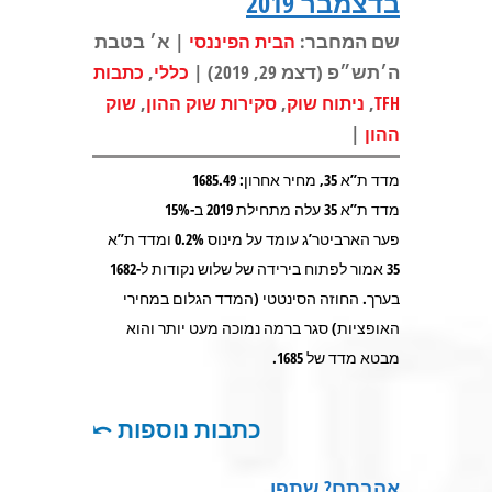
בדצמבר 2019
שם המחבר:
| א׳ בטבת
הבית הפיננסי
ה׳תש״פ (דצמ 29, 2019) |
,
כללי
כתבות
,
,
,
TFH
ניתוח שוק
סקירות שוק ההון
שוק
|
ההון
מדד ת”א 35, מחיר אחרון: 1685.49
מדד ת”א 35 עלה מתחילת 2019 ב-15%
פער הארביטר’ג עומד על מינוס 0.2% ומדד ת”א
35 אמור לפתוח בירידה של שלוש נקודות ל-1682
בערך. החוזה הסינטטי (המדד הגלום במחירי
האופציות) סגר ברמה נמוכה מעט יותר והוא
מבטא מדד של 1685.
כתבות נוספות ⤺
אהבתם? שתפו…