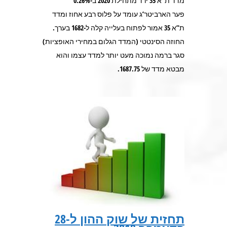
מדד ת”א 35 ירד מתחילת 2020 ב-0.26%
פער הארביטר’ג עומד על פלוס רבע אחוז ומדד
ת”א 35 אמור לפתוח בעלייה קלה ל-1682 בערך.
החוזה הסינטטי (המדד הגלום במחירי האופציות)
סגר ברמה נמוכה מעט יותר למדד עצמו והוא
מבטא מדד של 1687.75.
תחזית של שוק ההון ל-28