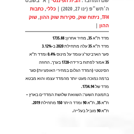
שם המחבר:
| א׳ בשבט
הבית הפיננסי
ה׳תש״פ (ינו 27, 2020) |
,
כללי
כתבות
,
,
,
TFH
ניתוח שוק
סקירות שוק ההון
שוק
|
ההון
מדד ת”א 35, מחיר אחרון: 1735.88
מדד ת”א 35 עלה מתחילת 2020 ב-3.12%
פער הארביטר’ג עומד על מינוס 0.4% ומדד ת”א
35 אמור לפתוח בירידה-1728 בערך. החוזה
הסינטטי (המדד הגלום במחירי האופציות) סגר
ברמה נמוכה מעט יותר מהמדד עצמו והוא מבטא
מדד של 1734.94.
בתמונת השער: השוואת שלושת המדדים בארץ –
ת”א 35, ת”א 90 ומדד היתר 150 מתחילת 2019.
ת”א 90 מוביל בעלייה.