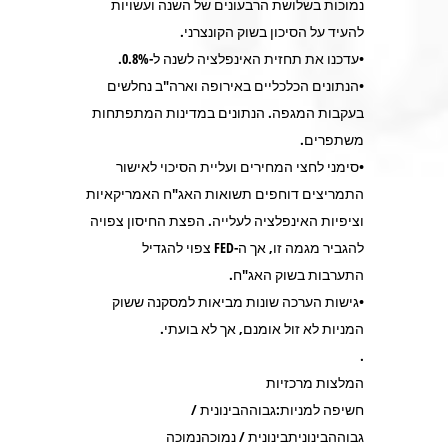
נמוכות בשלושת הרבעונים של השנה ועשויות
להעיד על הסיכון בשוק הקונצרני.
•עדכנו את תחזית האינפלציה לשנה ל-0.8%.
•הנתונים הכלכליים באירופה וארה"ב נחלשים
בעקבות המגפה. הנתונים במדינות המתפתחות
משתפרים.
•סימני לחצי המחירים ועליית הסיכוי לאישור
התמריצים דוחפים תשואות האג"ח האמריקאיות
וציפיות האינפלציה לעלייה. הפצת החיסון צפויה
להגביר מגמה זו, אך ה-FED צפוי להגדיל
התערבות בשוק האג"ח.
•גישות הערכה שונות מביאות למסקנה ששוק
המניות לא זול אומנם, אך לא בועתי.
.
המלצות מרכזיות
חשיפה למניות:גבוההבינונית /
גבוההבינוניתבינונית / נמוכהנמוכה