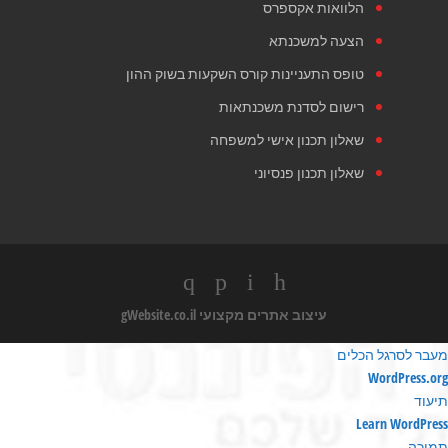
הלוואות אקספרס
הצעה למשכנתא
טופס התעניינות קורס השקעות בשוק ההון
רישום לסדנת משכנתאות
שאלון תכנון אישי למשפחה
שאלון תכנון פנסיוני
עיצוב אתרים מקצועי
gWebsite.co.il
מעבר לסרגל הכלים
ודות
WordPress.org
ורדפרס
תיעוד
Learn WordPress
תמיכה