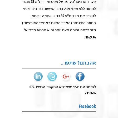
פער הארביטר'ג עומד על אפס ומדד ת"א 35 אמור
לפתוח ללא שינוי אבל כתב האישום נגד ביבי צפוי
להוריד את מדד ת"א 35 בחצי אחוז עד אחוז.
החוזה הסינטטי (המדד הגלום במחירי האופציות)
סגר ברמה גבוהה מעט יותר והוא מבטא מדד של
1659.46.
אהבתם? שתפו…
לשיחה עם יועץ משכנתא התקשרו עכשיו 072-
2118686
Facebook