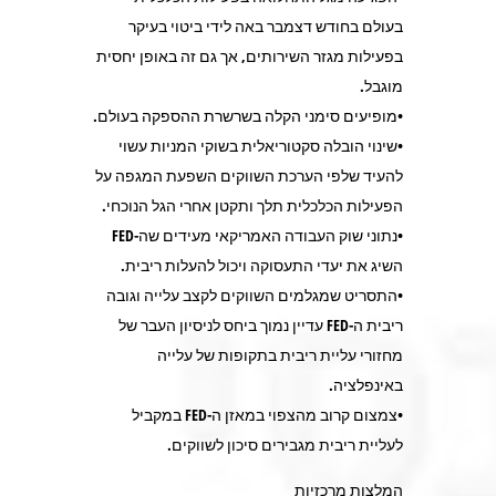
בעולם בחודש דצמבר באה לידי ביטוי בעיקר
בפעילות מגזר השירותים, אך גם זה באופן יחסית
מוגבל.
•מופיעים סימני הקלה בשרשרת ההספקה בעולם.
•שינוי הובלה סקטוריאלית בשוקי המניות עשוי
להעיד שלפי הערכת השווקים השפעת המגפה על
הפעילות הכלכלית תלך ותקטן אחרי הגל הנוכחי.
•נתוני שוק העבודה האמריקאי מעידים שה-FED
השיג את יעדי התעסוקה ויכול להעלות ריבית.
•התסריט שמגלמים השווקים לקצב עלייה וגובה
ריבית ה-FED עדיין נמוך ביחס לניסיון העבר של
מחזורי עליית ריבית בתקופות של עלייה
באינפלציה.
•צמצום קרוב מהצפוי במאזן ה-FED במקביל
לעליית ריבית מגבירים סיכון לשווקים.
המלצות מרכזיות