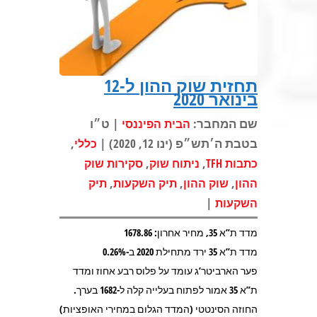
תחזית שוק ההון ל-12
בינואר 2020
שם המחבר:
| ט״ו
הבית הפיננסי
בטבת ה׳תש״פ (ינו 12, 2020) |
,
כללי
,
,
כתבות TFH
ניתוח שוק
סקירות שוק
,
,
,
ההון
שוק ההון
תיק השקעות
תיק
|
השקעות
מדד ת”א 35, מחיר אחרון: 1678.86
מדד ת”א 35 ירד מתחילת 2020 ב-0.26%
פער הארביטר’ג עומד על פלוס רבע אחוז ומדד
ת”א 35 אמור לפתוח בעלייה קלה ל-1682 בערך.
החוזה הסינטטי (המדד הגלום במחירי האופציות)