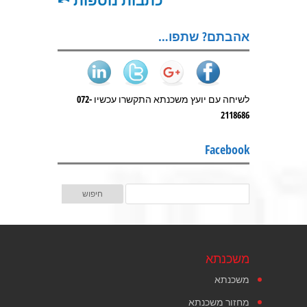
אהבתם? שתפו…
לשיחה עם יועץ משכנתא התקשרו עכשיו 072-
2118686
Facebook
משכנתא
משכנתא
מחזור משכנתא