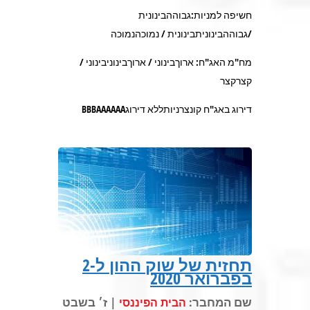
חשיפה למניות:גבוההבינונית
/גבוההבינוניתבינונית / נמוכהנמוכה
מח"מ האג"ח: ארוךבינוני / ארוךבינוניבינוני /
קצרקצר
דירוג באג"ח קונצרניותללא דירוגBBBAAAAAA
תחזית של שוק ההון ל-2
בפברואר 2020
שם המחבר:
| ז׳ בשבט
הבית הפיננסי