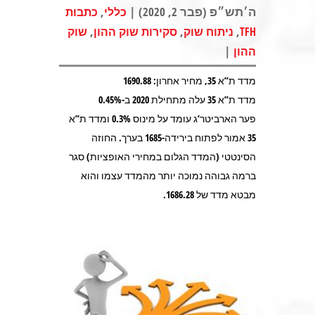
ה׳תש״פ (פבר 2, 2020) |
,
כללי
כתבות
,
,
,
TFH
ניתוח שוק
סקירות שוק ההון
שוק
|
ההון
מדד ת”א 35, מחיר אחרון: 1690.88
מדד ת”א 35 עלה מתחילת 2020 ב-0.45%
פער הארביטר’ג עומד על מינוס 0.3% ומדד ת”א
35 אמור לפתוח בירידה-1685 בערך. החוזה
הסינטטי (המדד הגלום במחירי האופציות) סגר
ברמה גבוהה נמוכה יותר מהמדד עצמו והוא
מבטא מדד של 1686.28.