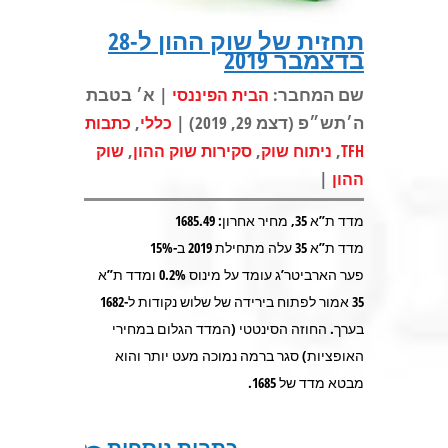
תחזית של שוק ההון ל-28
בדצמבר 2019
שם המחבר:
| א׳ בטבת
הבית הפיננסי
ה׳תש״פ (דצמ 29, 2019) |
,
כללי
כתבות
,
,
,
TFH
ניתוח שוק
סקירות שוק ההון
שוק
|
ההון
מדד ת”א 35, מחיר אחרון: 1685.49
מדד ת”א 35 עלה מתחילת 2019 ב-15%
פער הארביטר’ג עומד על מינוס 0.2% ומדד ת”א
35 אמור לפתוח בירידה של שלוש נקודות ל-1682
בערך. החוזה הסינטטי (המדד הגלום במחירי
האופציות) סגר ברמה נמוכה מעט יותר והוא
מבטא מדד של 1685.
כתבות נוספות ⤺