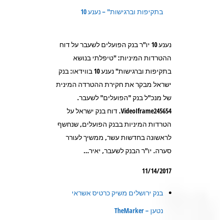
בתקיפות וברגישות" – נענע 10
נענע 10 יו"ר בנק הפועלים לשעבר על דוח
ההטרדות המיניות: "טיפלתי בנושא
בתקיפות וברגישות" נענע 10 בווידאו: בנק
ישראל מבקר את חקירת ההטרדה המינית
של מנכ"ל בנק "הפועלים" לשעבר.
VideoIframe245654. דוח בנק ישראל על
הטרדות המיניות בבנק הפועלים, שנחשף
לראשונה בחדשות עשר, ממשיך לעורר
סערה. יו"ר הבנק לשעבר, יאיר…
11/14/2017
בנק ירושלים משיק כרטיס אשראי
נטען – TheMarker