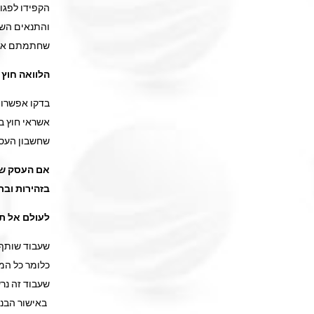
הקפידו לפגו
והתנאים השו
שחתמתם אית
הלוואה חוץ 
בדקו אפשרות
אשראי חוץ ב
שחשבון העסק
אם העסק של
בזהירות וב
לעולם אל ת
שעבוד שותף 
כלומר כל המג
שעבוד זה נר
באישור הבנק