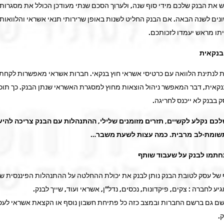
ש את הבנק שלכם מידי סוף שנה, ולערוך הסכם שנתי מעודכן הכולל את מסגרות
נים לשנה הבאה. אם הבנק החליט לשנות באופן שרירותי תנאי אשראי והלוואות,
ו מראש יעמדו לזכותכם.
בנקאית
 לנתינת הלוואה עם כרטיסי אשראי חוץ בנקאי. חברות אשראי מאפשרות לקחת
נקאית, דבר המאפשר ניהול הוצאות מחוץ למסגרת האשראי שנתן הבנק. כך תוכ
 בבנק לא ייכנס לחריגה.
כם נקלע לקשיים, תזרים מזומנים שלילי, ההתנהלות עם הבנק צריכה להי
תשומת-לב מרבית. כמה עצות לשעת משבר
…
חתמו לבנק על שעבוד שותף
של עסק לטובת הבנק נותן לבנק את יכולת ההחלטה על ההתנהלות הפיננסית ש
יע לחברה : צקים, פיקדונות, נכסים, נדל"ן, אשראי ועוד, שייך לבנק.
שם גם ברשם החברות ובמצב כזה כל פתיחת חשבון נוסף או הקצאת אשראי לעס
.