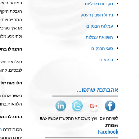
במסגרות אשר
סקירות כלכליות
הגבלת היקף 
ניהול חשבון העסק
התחייבויותיו
עמלות הבנקים
ולהימנע מלה
השוואת עמלות
סוגי הבנקים
התנהלו בחש
בנקאות
נהלו את חשב
לנכסים, להו
הלוואות זול
אהבתם? שתפו…
כאשר אתם מת
הלוואות בתנ
התנהלו במס
לשיחה עם יועץ משכנתא התקשרו עכשיו 072-
2118686
הכנת דו"ח
ת
Facebook
יחרגו ממסגר