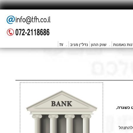
ות נאמנות
שוק ההון
נדל"ן מניב
TV
ט כשגרה,
ם להתנהל