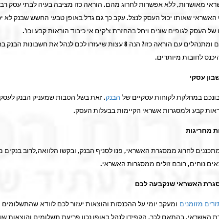
אי מאושרות, ללא אפשרות לחרוג מהם. הוראה כזו מציבה בעיה לבתי עסק רבי
האשראי שאותו יכול העסק לנצל. עקב כך גם גדל באופן טבעי החשש שבנק לא י
 של העסק לגופים שונים ויחל בהחזרת צ'קים אי כיבוד הוראות קבע וכו'.
אז איך נערכים ומתנהלים עם הוראה כזו? הנה 8 עצות שיעזרו לכם לנהל את חשבונות ה
יכנס לחובות מיותרים.
בון עסקי
ונכם במחלקת לקוחות עסקיים של
הבנק
. זאת בשל הטבות שמעניק הבנק לעסק
ראות קבע ולמסגרות אשראי הקיימות בבעלות העסק.
ות מחריגות
כננים לחרוג ממסגרת האשראי, פנו לסניף הבנק, ובקשו הלוואה,לרוב בנקים מ
אים נוחים, רובם זולים ממסגרות האשראי.
גרת האשראי שנקבעה לכם
זרים מזומנים
ומעקב יומי על ההכנסות והוצאות יעזור לכם לוודא שהתשלומים 
ת האשראי. בהתאם לכך, הקפידו לנהל באופן נכון פריעת תשלומים והוצאות שו